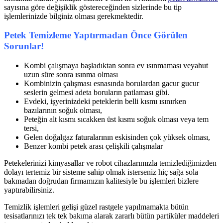
sayısına göre değişiklik göstereceğinden sizlerinde bu tip
işlemlerinizde bilginiz olması gerekmektedir.
Petek Temizleme Yaptırmadan Önce Görülen
Sorunlar!
Kombi çalışmaya başladıktan sonra ev ısınmaması veyahut
uzun süre sonra ısınma olması
Kombinizin çalışması esnasında borulardan gacur gucur
seslerin gelmesi adeta boruların patlaması gibi.
Evdeki, işyerinizdeki peteklerin belli kısmı ısınırken
bazılarının soğuk olması,
Peteğin alt kısmı sıcakken üst kısmı soğuk olması veya tem
tersi,
Gelen doğalgaz faturalarının eskisinden çok yüksek olması,
Benzer kombi petek arası çelişkili çalışmalar
Petekelerinizi kimyasallar ve robot cihazlarımızla temizlediğimizden
dolayı tertemiz bir sisteme sahip olmak isterseniz hiç sağa sola
bakmadan doğrudan firmamızın kalitesiyle bu işlemleri bizlere
yaptırabilirsiniz.
Temizlik işlemleri gelişi güzel rastgele yapılmamakta bütün
tesisatlarınızı tek tek bakıma alarak zararlı bütün partiküler maddeleri