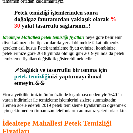
tamamen ortadan kaldırmaktayız.
Petek temizliği işlemlerinden sonra
doğalgaz faturanızdan yaklaşık olarak
%
30
yakıt tasarrufu sağlarsınız..!
İdealtepe Mahallesi petek temizliği fiyatları
neye göre belirlenir
diye kafanızda bu tip sorular da yer alabilmekte fakat bilmeniz
gereken asıl husus Petek temizleme fiyatı evinize, kombinize,
peteklerinize göre 2018 yılında olduğu gibi 2019 yılında da petek
temizleme fiyatları değişiklik gösterebilmektedir.
📌Sağlıklı ve tasarruflu bir ısınma için
petek temizliği
nizi yaptırmayı ihmal
etmeyin.♨♨
Firma yetkililerimizin önümüzünde kış olması nedeniyle %40 ‘a
varan indirimler ile temizleme işlemlerini sizlere sunmaktadır.
Hemen acele ederek 2019 petek temizleme fiyatlarımızı öğrenmek
için çekinmeden firmamızın telefonlarını aramanız yeterli olacaktır.
İdealtepe Mahallesi Petek Temizliği
Fiyatları