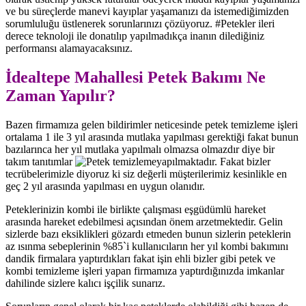
ve bu süreçlerde manevi kayıplar yaşamanızı da istemediğimizden
sorumluluğu üstlenerek sorunlarınızı çözüyoruz. #Petekler ileri
derece teknoloji ile donatılıp yapılmadıkça inanın dilediğiniz
performansı alamayacaksınız.
İdealtepe Mahallesi Petek Bakımı Ne
Zaman Yapılır?
Bazen firmamıza gelen bildirimler neticesinde petek temizleme işleri
ortalama 1 ile 3 yıl arasında mutlaka yapılması gerektiği fakat bunun
bazılarınca her yıl mutlaka yapılmalı olmazsa olmazdır diye bir
takım tanıtımlar
yapılmaktadır. Fakat bizler
tecrübelerimizle diyoruz ki siz değerli müşterilerimiz kesinlikle en
geç 2 yıl arasında yapılması en uygun olanıdır.
Peteklerinizin kombi ile birlikte çalışması eşgüdümlü hareket
arasında hareket edebilmesi açısından önem arzetmektedir. Gelin
sizlerde bazı eksiklikleri gözardı etmeden bunun sizlerin peteklerin
az ısınma sebeplerinin %85`i kullanıcıların her yıl kombi bakımını
dandik firmalara yaptırdıkları fakat işin ehli bizler gibi petek ve
kombi temizleme işleri yapan firmamıza yaptırdığınızda imkanlar
dahilinde sizlere kalıcı işçilik sunarız.