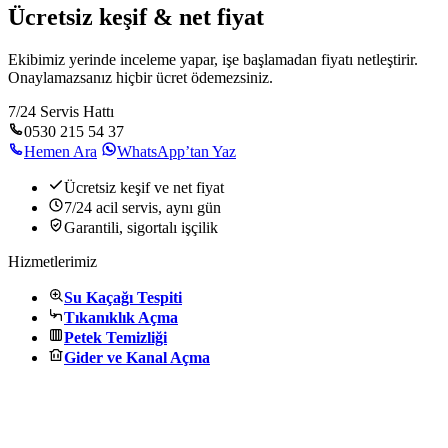
Ücretsiz keşif & net fiyat
Ekibimiz yerinde inceleme yapar, işe başlamadan fiyatı netleştirir.
Onaylamazsanız hiçbir ücret ödemezsiniz.
7/24 Servis Hattı
0530 215 54 37
Hemen Ara
WhatsApp’tan Yaz
Ücretsiz keşif ve net fiyat
7/24 acil servis, aynı gün
Garantili, sigortalı işçilik
Hizmetlerimiz
Su Kaçağı Tespiti
Tıkanıklık Açma
Petek Temizliği
Gider ve Kanal Açma