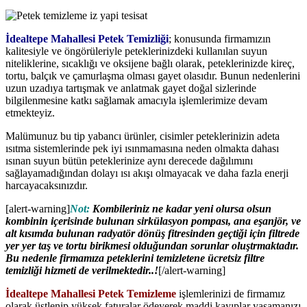
İdealtepe Mahallesi Petek Temizliği
; konusunda firmamızın
kalitesiyle ve öngörüleriyle peteklerinizdeki kullanılan suyun
niteliklerine, sıcaklığı ve oksijene bağlı olarak, peteklerinizde kireç,
tortu, balçık ve çamurlaşma olması gayet olasıdır. Bunun nedenlerini
uzun uzadıya tartışmak ve anlatmak gayet doğal sizlerinde
bilgilenmesine katkı sağlamak amacıyla işlemlerimize devam
etmekteyiz.
Malümunuz bu tip yabancı ürünler, cisimler peteklerinizin adeta
ısıtma sistemlerinde pek iyi ısınmamasına neden olmakta dahası
ısınan suyun bütün peteklerinize aynı derecede dağılımını
sağlayamadığından dolayı ısı akışı olmayacak ve daha fazla enerji
harcayacaksınızdır.
[alert-warning]
Not:
Kombileriniz ne kadar yeni olursa olsun
kombinin içerisinde bulunan sirkülasyon pompası, ana eşanjör, ve
alt kısımda bulunan radyatör dönüş fitresinden geçtiği için filtrede
yer yer taş ve tortu birikmesi olduğundan sorunlar oluştrmaktadır.
Bu nedenle firmamıza peteklerini temizletene ücretsiz filtre
temizliği hizmeti de verilmektedir..!
[/alert-warning]
İdealtepe Mahallesi Petek Temizleme
işlemlerinizi de firmamız
olarak üstlenip yüksek faturalar ödeyerek maddi kayıplar yaşamanızı