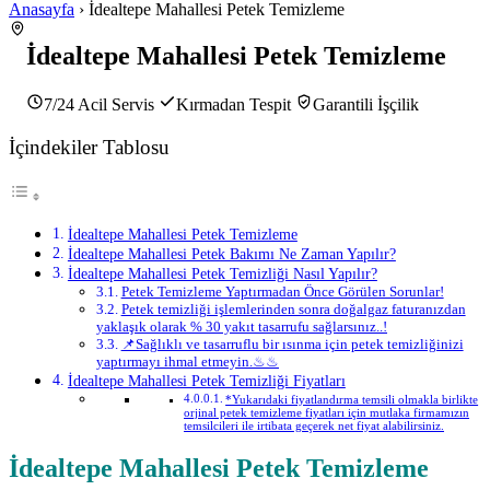
Anasayfa
› İdealtepe Mahallesi Petek Temizleme
İdealtepe Mahallesi Petek Temizleme
7/24 Acil Servis
Kırmadan Tespit
Garantili İşçilik
İçindekiler Tablosu
İdealtepe Mahallesi Petek Temizleme
İdealtepe Mahallesi Petek Bakımı Ne Zaman Yapılır?
İdealtepe Mahallesi Petek Temizliği Nasıl Yapılır?
Petek Temizleme Yaptırmadan Önce Görülen Sorunlar!
Petek temizliği işlemlerinden sonra doğalgaz faturanızdan
yaklaşık olarak % 30 yakıt tasarrufu sağlarsınız..!
📌Sağlıklı ve tasarruflu bir ısınma için petek temizliğinizi
yaptırmayı ihmal etmeyin.♨♨
İdealtepe Mahallesi Petek Temizliği Fiyatları
*Yukarıdaki fiyatlandırma temsili olmakla birlikte
orjinal petek temizleme fiyatları için mutlaka firmamızın
temsilcileri ile irtibata geçerek net fiyat alabilirsiniz.
İdealtepe Mahallesi Petek Temizleme