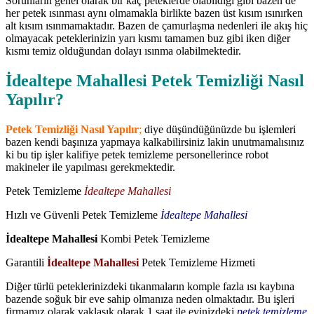
Sorunların genel olarak bir kaç peteklerde olabildiği gibi bazen de
her petek ısınması aynı olmamakla birlikte bazen üst kısım ısınırken
alt kısım ısınmamaktadır. Bazen de çamurlaşma nedenleri ile akış hiç
olmayacak peteklerinizin yarı kısmı tamamen buz gibi iken diğer
kısmı temiz olduğundan dolayı ısınma olabilmektedir.
İdealtepe Mahallesi Petek Temizliği Nasıl
Yapılır?
Petek Temizliği Nasıl Yapılır
;
diye düşündüğünüzde bu işlemleri
bazen kendi başınıza yapmaya kalkabilirsiniz lakin unutmamalısınız
ki bu tip işler kalifiye petek temizleme personellerince robot
makineler ile yapılması gerekmektedir.
Petek Temizleme
İdealtepe Mahallesi
Hızlı ve Güvenli Petek Temizleme
İdealtepe Mahallesi
İdealtepe Mahallesi
Kombi Petek Temizleme
Garantili
İdealtepe Mahallesi
Petek Temizleme Hizmeti
Diğer türlü peteklerinizdeki tıkanmaların komple fazla ısı kaybına
bazende soğuk bir eve sahip olmanıza neden olmaktadır. Bu işleri
firmamız olarak yaklaşık olarak 1 saat ile evinizdeki
petek temizleme