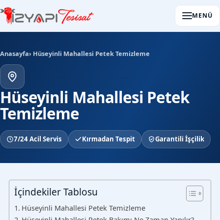
MENÜ
Anasayfa
› Hüseyinli Mahallesi Petek Temizleme
Hüseyinli Mahallesi Petek
Temizleme
7/24 Acil Servis
Kırmadan Tespit
Garantili İşçilik
İçindekiler Tablosu
Hüseyinli Mahallesi Petek Temizleme
Hüseyinli Mahallesi Petek Bakımı Ne Zaman Yapılır?