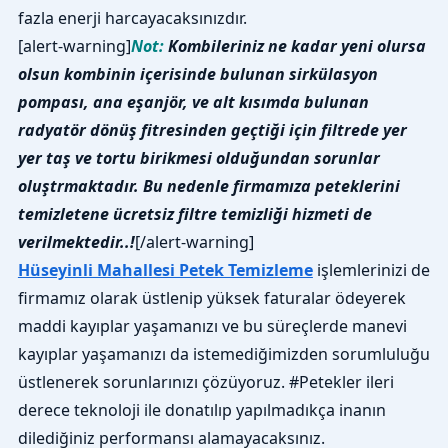
fazla enerji harcayacaksınızdır.
[alert-warning]
Not:
Kombileriniz ne kadar yeni olursa
olsun kombinin içerisinde bulunan sirkülasyon
pompası, ana eşanjör, ve alt kısımda bulunan
radyatör dönüş fitresinden geçtiği için filtrede yer
yer taş ve tortu birikmesi olduğundan sorunlar
oluştrmaktadır. Bu nedenle firmamıza peteklerini
temizletene ücretsiz filtre temizliği hizmeti de
verilmektedir..!
[/alert-warning]
Hüseyinli Mahallesi Petek Temizleme
işlemlerinizi de
firmamız olarak üstlenip yüksek faturalar ödeyerek
maddi kayıplar yaşamanızı ve bu süreçlerde manevi
kayıplar yaşamanızı da istemediğimizden sorumluluğu
üstlenerek sorunlarınızı çözüyoruz. #Petekler ileri
derece teknoloji ile donatılıp yapılmadıkça inanın
dilediğiniz performansı alamayacaksınız.