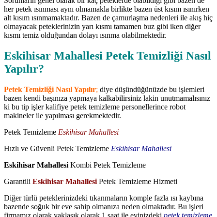
Sorunların genel olarak bir kaç peteklerde olabildiği gibi bazen de
her petek ısınması aynı olmamakla birlikte bazen üst kısım ısınırken
alt kısım ısınmamaktadır. Bazen de çamurlaşma nedenleri ile akış hiç
olmayacak peteklerinizin yarı kısmı tamamen buz gibi iken diğer
kısmı temiz olduğundan dolayı ısınma olabilmektedir.
Eskihisar Mahallesi Petek Temizliği Nasıl
Yapılır?
Petek Temizliği Nasıl Yapılır
;
diye düşündüğünüzde bu işlemleri
bazen kendi başınıza yapmaya kalkabilirsiniz lakin unutmamalısınız
ki bu tip işler kalifiye petek temizleme personellerince robot
makineler ile yapılması gerekmektedir.
Petek Temizleme
Eskihisar Mahallesi
Hızlı ve Güvenli Petek Temizleme
Eskihisar Mahallesi
Eskihisar Mahallesi
Kombi Petek Temizleme
Garantili
Eskihisar Mahallesi
Petek Temizleme Hizmeti
Diğer türlü peteklerinizdeki tıkanmaların komple fazla ısı kaybına
bazende soğuk bir eve sahip olmanıza neden olmaktadır. Bu işleri
firmamız olarak yaklaşık olarak 1 saat ile evinizdeki
petek temizleme