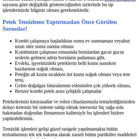
sayısına göre değişiklik göstereceğinden sizlerinde bu tip
işlemlerinizde bilginiz olması gerekmektedir.
Petek Temizleme Yaptırmadan Önce Görülen
Sorunlar!
Kombi çalışmaya başladıktan sonra ev ısınmaması veyahut
uzun süre sonra ısınma olması
Kombinizin çalışması esnasında borulardan gacur gucur
seslerin gelmesi adeta boruların patlaması gibi.
Evdeki, işyerinizdeki peteklerin belli kısmı ısınırken
bazılarının soğuk olması,
Peteğin alt kısmı sıcakken üst kısmı soğuk olması veya tem
tersi,
Gelen doğalgaz faturalarının eskisinden çok yüksek olması,
Benzer kombi petek arası çelişkili çalışmalar
Petekelerinizi kimyasallar ve robot cihazlarımızla temizlediğimizden
dolayı tertemiz bir sisteme sahip olmak isterseniz hiç sağa sola
bakmadan doğrudan firmamızın kalitesiyle bu işlemleri bizlere
yaptırabilirsiniz.
Temizlik işlemleri gelişi güzel rastgele yapılmamakta bütün
tesisatlarınızı tek tek bakıma alarak zararlı bütün partiküler maddeleri