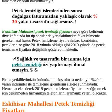
tamamen ortadan kaldırmaktayız.
Petek temizliği işlemlerinden sonra
doğalgaz faturanızdan yaklaşık olarak
%
30
yakıt tasarrufu sağlarsınız..!
Eskihisar Mahallesi petek temizliği fiyatları
neye göre belirlenir
diye kafanızda bu tip sorular da yer alabilmekte fakat bilmeniz
gereken asıl husus Petek temizleme fiyatı evinize, kombinize,
peteklerinize göre 2018 yılında olduğu gibi 2019 yılında da petek
temizleme fiyatları değişiklik gösterebilmektedir.
📌Sağlıklı ve tasarruflu bir ısınma için
petek temizliği
nizi yaptırmayı ihmal
etmeyin.♨♨
Firma yetkililerimizin önümüzünde kış olması nedeniyle %40 ‘a
varan indirimler ile temizleme işlemlerini sizlere sunmaktadır.
Hemen acele ederek 2019 petek temizleme fiyatlarımızı öğrenmek
için çekinmeden firmamızın telefonlarını aramanız yeterli olacaktır.
Eskihisar Mahallesi Petek Temizliği
Fiyatları