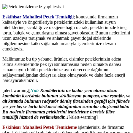
Eskihisar Mahallesi Petek Temizliği
; konusunda firmamızın
kalitesiyle ve öngörüleriyle peteklerinizdeki kullanılan suyun
niteliklerine, sıcaklığı ve oksijene bağlı olarak, peteklerinizde kireç,
tortu, balçık ve çamurlaşma olması gayet olasıdır. Bunun nedenlerini
uzun uzadıya tartışmak ve anlatmak gayet doğal sizlerinde
bilgilenmesine katkı sağlamak amacıyla işlemlerimize devam
etmekteyiz.
Malümunuz bu tip yabancı ürünler, cisimler peteklerinizin adeta
ısıtma sistemlerinde pek iyi ısınmamasına neden olmakta dahası
ısınan suyun bütün peteklerinize aynı derecede dağılımını
sağlayamadığından dolayı ısı akışı olmayacak ve daha fazla enerji
harcayacaksınızdır.
[alert-warning]
Not:
Kombileriniz ne kadar yeni olursa olsun
kombinin içerisinde bulunan sirkülasyon pompası, ana eşanjör, ve
alt kısımda bulunan radyatör dönüş fitresinden geçtiği için filtrede
yer yer taş ve tortu birikmesi olduğundan sorunlar oluştrmaktadır.
Bu nedenle firmamıza peteklerini temizletene ücretsiz filtre
temizliği hizmeti de verilmektedir..!
[/alert-warning]
Eskihisar Mahallesi Petek Temizleme
işlemlerinizi de firmamız
olarak üstlenip yüksek faturalar ödeyerek maddi kayıplar yaşamanızı