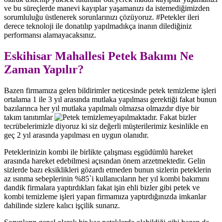
ve bu süreçlerde manevi kayıplar yaşamanızı da istemediğimizden
sorumluluğu üstlenerek sorunlarınızı çözüyoruz. #Petekler ileri
derece teknoloji ile donatılıp yapılmadıkça inanın dilediğiniz
performansı alamayacaksınız.
Eskihisar Mahallesi Petek Bakımı Ne
Zaman Yapılır?
Bazen firmamıza gelen bildirimler neticesinde petek temizleme işleri
ortalama 1 ile 3 yıl arasında mutlaka yapılması gerektiği fakat bunun
bazılarınca her yıl mutlaka yapılmalı olmazsa olmazdır diye bir
takım tanıtımlar
yapılmaktadır. Fakat bizler
tecrübelerimizle diyoruz ki siz değerli müşterilerimiz kesinlikle en
geç 2 yıl arasında yapılması en uygun olanıdır.
Peteklerinizin kombi ile birlikte çalışması eşgüdümlü hareket
arasında hareket edebilmesi açısından önem arzetmektedir. Gelin
sizlerde bazı eksiklikleri gözardı etmeden bunun sizlerin peteklerin
az ısınma sebeplerinin %85`i kullanıcıların her yıl kombi bakımını
dandik firmalara yaptırdıkları fakat işin ehli bizler gibi petek ve
kombi temizleme işleri yapan firmamıza yaptırdığınızda imkanlar
dahilinde sizlere kalıcı işçilik sunarız.