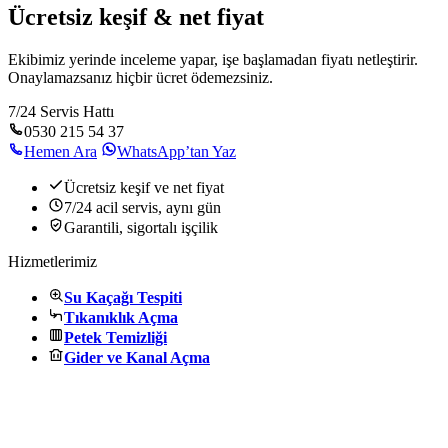
Ücretsiz keşif & net fiyat
Ekibimiz yerinde inceleme yapar, işe başlamadan fiyatı netleştirir.
Onaylamazsanız hiçbir ücret ödemezsiniz.
7/24 Servis Hattı
0530 215 54 37
Hemen Ara
WhatsApp’tan Yaz
Ücretsiz keşif ve net fiyat
7/24 acil servis, aynı gün
Garantili, sigortalı işçilik
Hizmetlerimiz
Su Kaçağı Tespiti
Tıkanıklık Açma
Petek Temizliği
Gider ve Kanal Açma