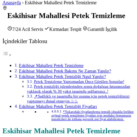
Anasayfa
› Eskihisar Mahallesi Petek Temizleme
Eskihisar Mahallesi Petek Temizleme
7/24 Acil Servis
Kırmadan Tespit
Garantili İşçilik
İçindekiler Tablosu
Eskihisar Mahallesi Petek Temizleme
Eskihisar Mahallesi Petek Bakımı Ne Zaman Yapılır?
Eskihisar Mahallesi Petek Temizliği Nasıl Yapılır?
Petek Temizleme Yaptırmadan Önce Görülen Sorunlar!
Petek temizliği işlemlerinden sonra doğalgaz faturanızdan
yaklaşık olarak % 30 yakıt tasarrufu sağlarsınız..!
📌Sağlıklı ve tasarruflu bir ısınma için petek temizliğinizi
yaptırmayı ihmal etmeyin.♨♨
Eskihisar Mahallesi Petek Temizliği Fiyatları
*Yukarıdaki fiyatlandırma temsili olmakla birlikte
orjinal petek temizleme fiyatları için mutlaka firmamızın
temsilcileri ile irtibata geçerek net fiyat alabilirsiniz.
Eskihisar Mahallesi Petek Temizleme