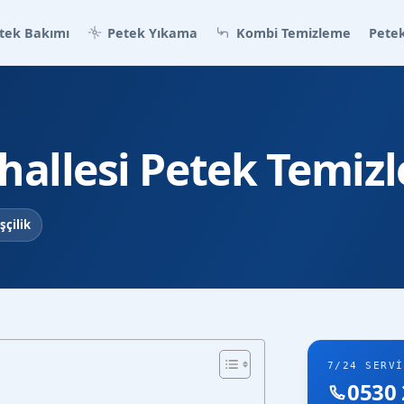
tek Bakımı
Petek Yıkama
Kombi Temizleme
Petek
hallesi Petek Temiz
şçilik
7/24 SERVI
0530 