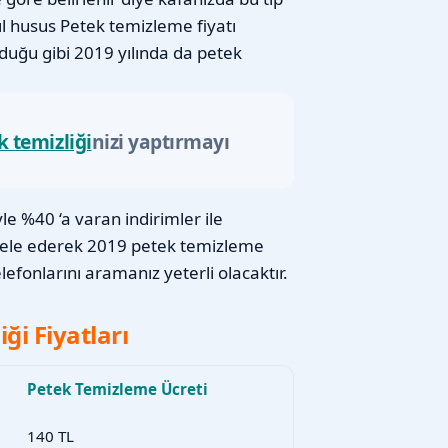
ıl husus Petek temizleme fiyatı
lduğu gibi 2019 yılında da petek
k temizliği
nizi yaptırmayı
e %40 ‘a varan indirimler ile
cele ederek 2019 petek temizleme
efonlarını aramanız yeterli olacaktır.
ği Fiyatları
Petek Temizleme Ücreti
140 TL