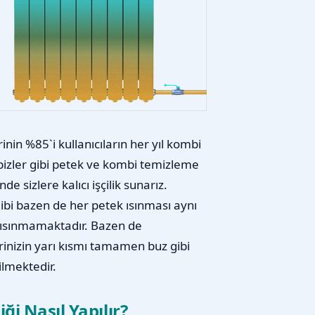
nin %85`i kullanıcıların her yıl kombi
i bizler gibi petek ve kombi temizleme
e sizlere kalıcı işçilik sunarız.
gibi bazen de her petek ısınması aynı
m ısınmamaktadır. Bazen de
inizin yarı kısmı tamamen buz gibi
ilmektedir.
ği Nasıl Yapılır?