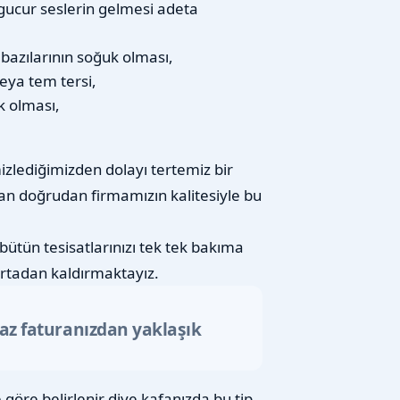
gucur seslerin gelmesi adeta
n bazılarının soğuk olması,
eya tem tersi,
k olması,
izlediğimizden dolayı tertemiz bir
an doğrudan firmamızın kalitesiyle bu
bütün tesisatlarınızı tek tek bakıma
rtadan kaldırmaktayız.
gaz faturanızdan yaklaşık
göre belirlenir diye kafanızda bu tip