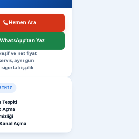
Hemen Ara
WhatsApp’tan Yaz
keşif ve net fiyat
 servis, aynı gün
 sigortalı işçilik
RIMIZ
 Tespiti
ık Açma
izliği
 Kanal Açma