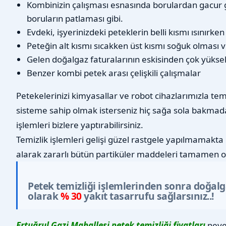
Kombinizin çalışması esnasında borulardan gacur 
boruların patlaması gibi.
Evdeki, işyerinizdeki peteklerin belli kısmı ısınırke
Peteğin alt kısmı sıcakken üst kısmı soğuk olması v
Gelen doğalgaz faturalarının eskisinden çok yükse
Benzer kombi petek arası çelişkili çalışmalar
Petekelerinizi kimyasallar ve robot cihazlarımızla tem
sisteme sahip olmak isterseniz hiç sağa sola bakmad
işlemleri bizlere yaptırabilirsiniz.
Temizlik işlemleri gelişi güzel rastgele yapılmamakta 
alarak zararlı bütün partiküler maddeleri tamamen o
Petek temizliği işlemlerinden sonra doğal
olarak
% 30
yakıt tasarrufu sağlarsınız..!
Ertuğrul Gazi Mahallesi petek temizliği fiyatları
neye 