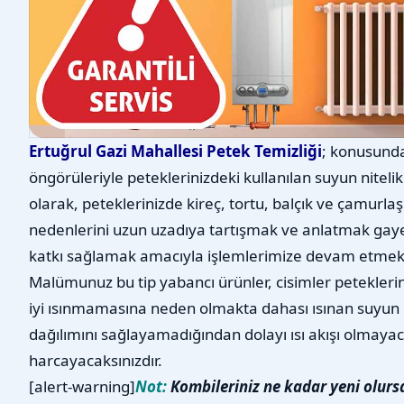
Ertuğrul Gazi Mahallesi Petek Temizliği
; konusunda
öngörüleriyle peteklerinizdeki kullanılan suyun nitelikl
olarak, peteklerinizde kireç, tortu, balçık ve çamurl
nedenlerini uzun uzadıya tartışmak ve anlatmak gayet
katkı sağlamak amacıyla işlemlerimize devam etmek
Malümunuz bu tip yabancı ürünler, cisimler petekleri
iyi ısınmamasına neden olmakta dahası ısınan suyun 
dağılımını sağlayamadığından dolayı ısı akışı olmayac
harcayacaksınızdır.
[alert-warning]
Not:
Kombileriniz ne kadar yeni olurs