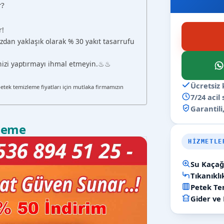
r?
r!
zdan yaklaşık olarak % 30 yakıt tasarrufu
ğinizi yaptırmayı ihmal etmeyin.♨♨
Ücretsiz 
petek temizleme fiyatları için mutlaka firmamızın
7/24 acil
Garantili,
zleme
HIZMETLE
Su Kaçağı
Tıkanıkl
Petek Tem
Gider ve