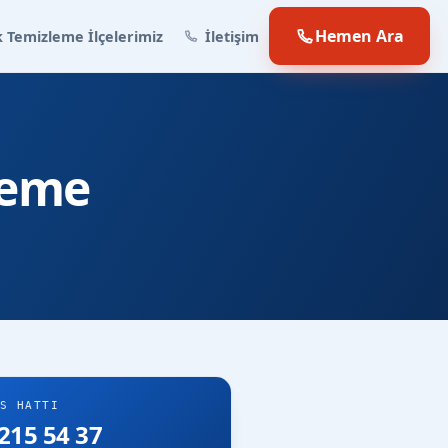
Hemen Ara
 Temizleme İlçelerimiz
İletişim
leme
S HATTI
215 54 37