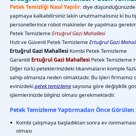
Petek Temizliği Nasıl Yapılır
;
diye düşündüğünüzde b
yapmaya kalkabilirsiniz lakin unutmamalısınız ki bu ti
personellerince robot makineler ile yapılması gerekm
Petek Temizleme
Ertuğrul Gazi Mahallesi
Hızlı ve Güvenli Petek Temizleme
Ertuğrul Gazi Mahall
Ertuğrul Gazi Mahallesi
Kombi Petek Temizleme
Garantili
Ertuğrul Gazi Mahallesi
Petek Temizleme H
Diğer türlü peteklerinizdeki tıkanmaların komple fazl
sahip olmanıza neden olmaktadır. Bu işleri firmamız ol
evinizdeki
petek temizleme
sayısına göre değişiklik gö
işlemlerinizde bilginiz olması gerekmektedir.
Petek Temizleme Yaptırmadan Önce Görülen 
Kombi çalışmaya başladıktan sonra ev ısınmaması
olması