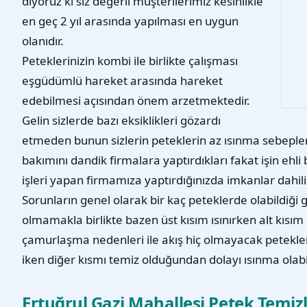
diyoruz ki siz değerli müşterilerimiz kesinlikle
en geç 2 yıl arasında yapılması en uygun
olanıdır.
Peteklerinizin kombi ile birlikte çalışması
eşgüdümlü hareket arasında hareket
edebilmesi açısından önem arzetmektedir.
Gelin sizlerde bazı eksiklikleri gözardı
etmeden bunun sizlerin peteklerin az ısınma sebepleri
bakımını dandik firmalara yaptırdıkları fakat işin ehl
işleri yapan firmamıza yaptırdığınızda imkanlar dahilind
Sorunların genel olarak bir kaç peteklerde olabildiği 
olmamakla birlikte bazen üst kısım ısınırken alt kısı
çamurlaşma nedenleri ile akış hiç olmayacak petekler
iken diğer kısmı temiz olduğundan dolayı ısınma olab
Ertuğrul Gazi Mahallesi Petek Temizli