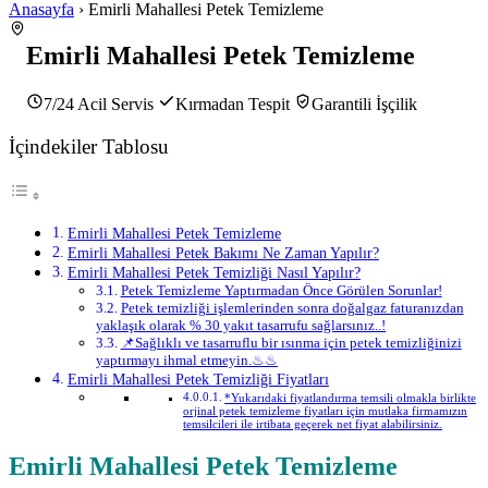
Anasayfa
› Emirli Mahallesi Petek Temizleme
Emirli Mahallesi Petek Temizleme
7/24 Acil Servis
Kırmadan Tespit
Garantili İşçilik
İçindekiler Tablosu
Emirli Mahallesi Petek Temizleme
Emirli Mahallesi Petek Bakımı Ne Zaman Yapılır?
Emirli Mahallesi Petek Temizliği Nasıl Yapılır?
Petek Temizleme Yaptırmadan Önce Görülen Sorunlar!
Petek temizliği işlemlerinden sonra doğalgaz faturanızdan
yaklaşık olarak % 30 yakıt tasarrufu sağlarsınız..!
📌Sağlıklı ve tasarruflu bir ısınma için petek temizliğinizi
yaptırmayı ihmal etmeyin.♨♨
Emirli Mahallesi Petek Temizliği Fiyatları
*Yukarıdaki fiyatlandırma temsili olmakla birlikte
orjinal petek temizleme fiyatları için mutlaka firmamızın
temsilcileri ile irtibata geçerek net fiyat alabilirsiniz.
Emirli Mahallesi Petek Temizleme