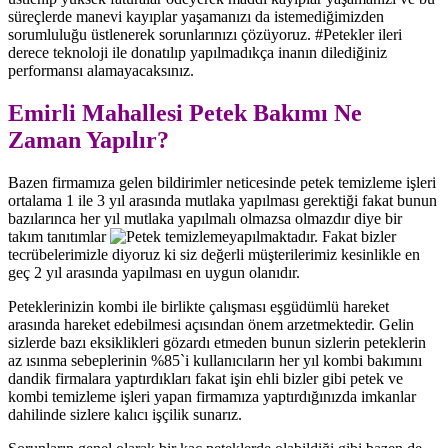
süreçlerde manevi kayıplar yaşamanızı da istemediğimizden
sorumluluğu üstlenerek sorunlarınızı çözüyoruz. #Petekler ileri
derece teknoloji ile donatılıp yapılmadıkça inanın dilediğiniz
performansı alamayacaksınız.
Emirli Mahallesi Petek Bakımı Ne
Zaman Yapılır?
Bazen firmamıza gelen bildirimler neticesinde petek temizleme işleri
ortalama 1 ile 3 yıl arasında mutlaka yapılması gerektiği fakat bunun
bazılarınca her yıl mutlaka yapılmalı olmazsa olmazdır diye bir
takım tanıtımlar
yapılmaktadır. Fakat bizler
tecrübelerimizle diyoruz ki siz değerli müşterilerimiz kesinlikle en
geç 2 yıl arasında yapılması en uygun olanıdır.
Peteklerinizin kombi ile birlikte çalışması eşgüdümlü hareket
arasında hareket edebilmesi açısından önem arzetmektedir. Gelin
sizlerde bazı eksiklikleri gözardı etmeden bunun sizlerin peteklerin
az ısınma sebeplerinin %85`i kullanıcıların her yıl kombi bakımını
dandik firmalara yaptırdıkları fakat işin ehli bizler gibi petek ve
kombi temizleme işleri yapan firmamıza yaptırdığınızda imkanlar
dahilinde sizlere kalıcı işçilik sunarız.