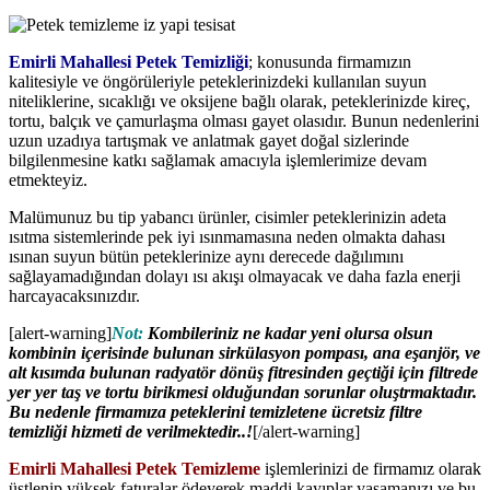
Emirli Mahallesi Petek Temizliği
; konusunda firmamızın
kalitesiyle ve öngörüleriyle peteklerinizdeki kullanılan suyun
niteliklerine, sıcaklığı ve oksijene bağlı olarak, peteklerinizde kireç,
tortu, balçık ve çamurlaşma olması gayet olasıdır. Bunun nedenlerini
uzun uzadıya tartışmak ve anlatmak gayet doğal sizlerinde
bilgilenmesine katkı sağlamak amacıyla işlemlerimize devam
etmekteyiz.
Malümunuz bu tip yabancı ürünler, cisimler peteklerinizin adeta
ısıtma sistemlerinde pek iyi ısınmamasına neden olmakta dahası
ısınan suyun bütün peteklerinize aynı derecede dağılımını
sağlayamadığından dolayı ısı akışı olmayacak ve daha fazla enerji
harcayacaksınızdır.
[alert-warning]
Not:
Kombileriniz ne kadar yeni olursa olsun
kombinin içerisinde bulunan sirkülasyon pompası, ana eşanjör, ve
alt kısımda bulunan radyatör dönüş fitresinden geçtiği için filtrede
yer yer taş ve tortu birikmesi olduğundan sorunlar oluştrmaktadır.
Bu nedenle firmamıza peteklerini temizletene ücretsiz filtre
temizliği hizmeti de verilmektedir..!
[/alert-warning]
Emirli Mahallesi Petek Temizleme
işlemlerinizi de firmamız olarak
üstlenip yüksek faturalar ödeyerek maddi kayıplar yaşamanızı ve bu