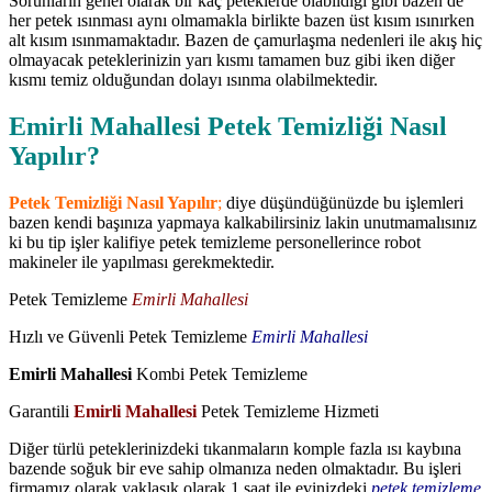
Sorunların genel olarak bir kaç peteklerde olabildiği gibi bazen de
her petek ısınması aynı olmamakla birlikte bazen üst kısım ısınırken
alt kısım ısınmamaktadır. Bazen de çamurlaşma nedenleri ile akış hiç
olmayacak peteklerinizin yarı kısmı tamamen buz gibi iken diğer
kısmı temiz olduğundan dolayı ısınma olabilmektedir.
Emirli Mahallesi Petek Temizliği Nasıl
Yapılır?
Petek Temizliği Nasıl Yapılır
;
diye düşündüğünüzde bu işlemleri
bazen kendi başınıza yapmaya kalkabilirsiniz lakin unutmamalısınız
ki bu tip işler kalifiye petek temizleme personellerince robot
makineler ile yapılması gerekmektedir.
Petek Temizleme
Emirli Mahallesi
Hızlı ve Güvenli Petek Temizleme
Emirli Mahallesi
Emirli Mahallesi
Kombi Petek Temizleme
Garantili
Emirli Mahallesi
Petek Temizleme Hizmeti
Diğer türlü peteklerinizdeki tıkanmaların komple fazla ısı kaybına
bazende soğuk bir eve sahip olmanıza neden olmaktadır. Bu işleri
firmamız olarak yaklaşık olarak 1 saat ile evinizdeki
petek temizleme