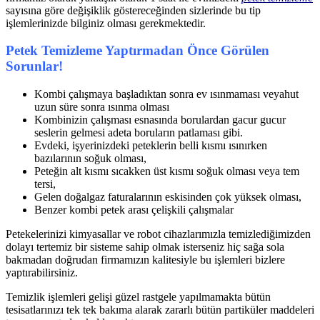
sayısına göre değişiklik göstereceğinden sizlerinde bu tip
işlemlerinizde bilginiz olması gerekmektedir.
Petek Temizleme Yaptırmadan Önce Görülen
Sorunlar!
Kombi çalışmaya başladıktan sonra ev ısınmaması veyahut
uzun süre sonra ısınma olması
Kombinizin çalışması esnasında borulardan gacur gucur
seslerin gelmesi adeta boruların patlaması gibi.
Evdeki, işyerinizdeki peteklerin belli kısmı ısınırken
bazılarının soğuk olması,
Peteğin alt kısmı sıcakken üst kısmı soğuk olması veya tem
tersi,
Gelen doğalgaz faturalarının eskisinden çok yüksek olması,
Benzer kombi petek arası çelişkili çalışmalar
Petekelerinizi kimyasallar ve robot cihazlarımızla temizlediğimizden
dolayı tertemiz bir sisteme sahip olmak isterseniz hiç sağa sola
bakmadan doğrudan firmamızın kalitesiyle bu işlemleri bizlere
yaptırabilirsiniz.
Temizlik işlemleri gelişi güzel rastgele yapılmamakta bütün
tesisatlarınızı tek tek bakıma alarak zararlı bütün partiküler maddeleri