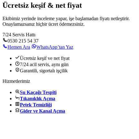
Ücretsiz keşif & net fiyat
Ekibimiz yerinde inceleme yapar, işe başlamadan fiyatı netleştirir.
Onaylamazsanız hiçbir ücret ödemezsiniz.
7/24 Servis Hattı
0530 215 54 37
Hemen Ara
WhatsApp’tan Yaz
Ücretsiz keşif ve net fiyat
7/24 acil servis, aynı gün
Garantili, sigortalı işçilik
Hizmetlerimiz
Su Kaçağı Tespiti
Tıkanıklık Açma
Petek Temizliği
Gider ve Kanal Açma