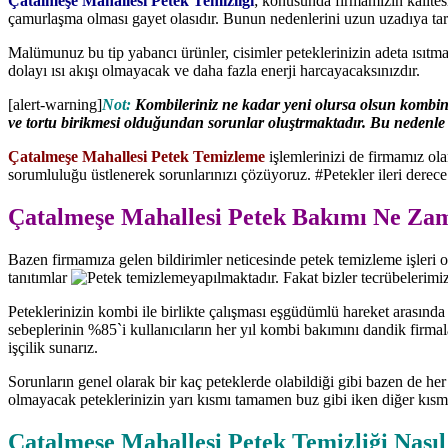
Çatalmeşe Mahallesi Petek Temizliği
; konusunda firmamızın kalitesiy
çamurlaşma olması gayet olasıdır. Bunun nedenlerini uzun uzadıya tar
Malümunuz bu tip yabancı ürünler, cisimler peteklerinizin adeta ısıt
dolayı ısı akışı olmayacak ve daha fazla enerji harcayacaksınızdır.
[alert-warning]
Not:
Kombileriniz ne kadar yeni olursa olsun kombinin
ve tortu birikmesi olduğundan sorunlar oluştrmaktadır. Bu nedenle fir
Çatalmeşe Mahallesi Petek Temizleme
işlemlerinizi de firmamız ol
sorumluluğu üstlenerek sorunlarınızı çözüyoruz. #Petekler ileri derece
Çatalmeşe Mahallesi Petek Bakımı Ne Zam
Bazen firmamıza gelen bildirimler neticesinde petek temizleme işleri o
tanıtımlar
yapılmaktadır. Fakat bizler tecrübelerimiz
Peteklerinizin kombi ile birlikte çalışması eşgüdümlü hareket arasında
sebeplerinin %85`i kullanıcıların her yıl kombi bakımını dandik firmala
işçilik sunarız.
Sorunların genel olarak bir kaç peteklerde olabildiği gibi bazen de he
olmayacak peteklerinizin yarı kısmı tamamen buz gibi iken diğer kısm
Çatalmeşe Mahallesi Petek Temizliği Nasıl