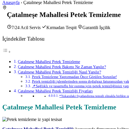
Anasayfa
› Çatalmeşe Mahallesi Petek Temizleme
Çatalmeşe Mahallesi Petek Temizleme
7/24 Acil Servis
Kırmadan Tespit
Garantili İşçilik
İçindekiler Tablosu
Çatalmeşe Mahallesi Petek Temizleme
Çatalmeşe Mahallesi Petek Bakımı Ne Zaman Yapılır?
Çatalmeşe Mahallesi Petek Temizliği Nasıl Yapılır?
Petek Temizleme Yaptırmadan Önce Görülen Sorunlar!
Petek temizliği işlemlerinden sonra doğalgaz faturanızdan yakl
📌Sağlıklı ve tasarruflu bir ısınma için petek temizliğinizi 
Çatalmeşe Mahallesi Petek Temizliği Fiyatları
*Yukarıdaki fiyatlandırma temsili olmakla birlikte orj
Çatalmeşe Mahallesi Petek Temizleme