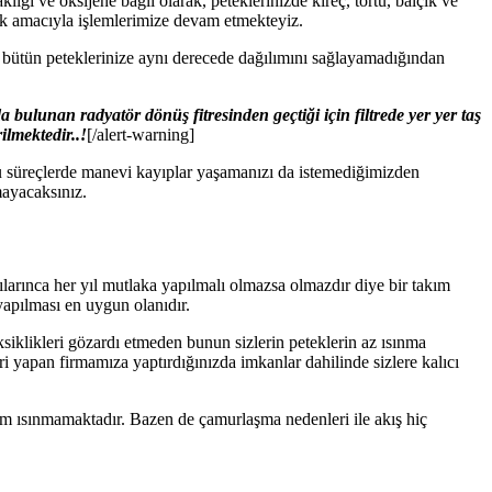
lığı ve oksijene bağlı olarak, peteklerinizde kireç, tortu, balçık ve
ak amacıyla işlemlerimize devam etmekteyiz.
n bütün peteklerinize aynı derecede dağılımını sağlayamadığından
bulunan radyatör dönüş fitresinden geçtiği için filtrede yer yer taş
ilmektedir..!
[/alert-warning]
bu süreçlerde manevi kayıplar yaşamanızı da istemediğimizden
mayacaksınız.
ılarınca her yıl mutlaka yapılmalı olmazsa olmazdır diye bir takım
 yapılması en uygun olanıdır.
ksiklikleri gözardı etmeden bunun sizlerin peteklerin az ısınma
eri yapan firmamıza yaptırdığınızda imkanlar dahilinde sizlere kalıcı
ısım ısınmamaktadır. Bazen de çamurlaşma nedenleri ile akış hiç