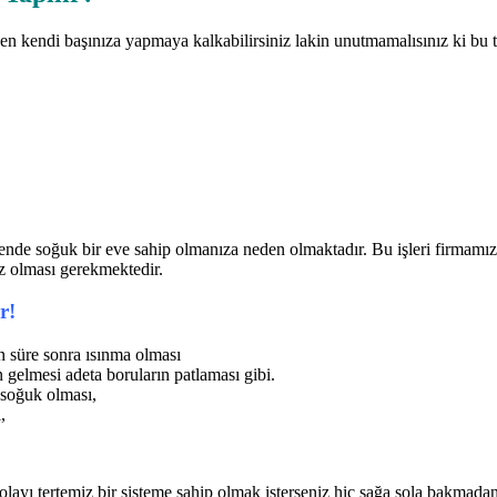
 kendi başınıza yapmaya kalkabilirsiniz lakin unutmamalısınız ki bu tip
ende soğuk bir eve sahip olmanıza neden olmaktadır. Bu işleri firmamız 
iz olması gerekmektedir.
r!
 süre sonra ısınma olması
 gelmesi adeta boruların patlaması gibi.
n soğuk olması,
,
layı tertemiz bir sisteme sahip olmak isterseniz hiç sağa sola bakmadan 