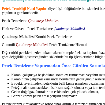
Petek Temizliği Nasıl Yapılır
;
diye düşündüğünüzde bu işlemleri bazen
yapılması gerekmektedir.
Petek Temizleme
Çatalmeşe Mahallesi
Hızlı ve Güvenli Petek Temizleme
Çatalmeşe Mahallesi
Çatalmeşe Mahallesi
Kombi Petek Temizleme
Garantili
Çatalmeşe Mahallesi
Petek Temizleme Hizmeti
Diğer türlü peteklerinizdeki tıkanmaların komple fazla ısı kaybına baz
göre değişiklik göstereceğinden sizlerinde bu tip işlemlerinizde bilgin
Petek Temizleme Yaptırmadan Önce Görülen Sorunla
Kombi çalışmaya başladıktan sonra ev ısınmaması veyahut uzun
Kombinizin çalışması esnasında borulardan gacur gucur seslerin
Evdeki, işyerinizdeki peteklerin belli kısmı ısınırken bazılarını
Peteğin alt kısmı sıcakken üst kısmı soğuk olması veya tem tersi
Gelen doğalgaz faturalarının eskisinden çok yüksek olması,
Benzer kombi petek arası çelişkili çalışmalar
Petekelerinizi kimyasallar ve robot cihazlarımızla temizlediğimizden do