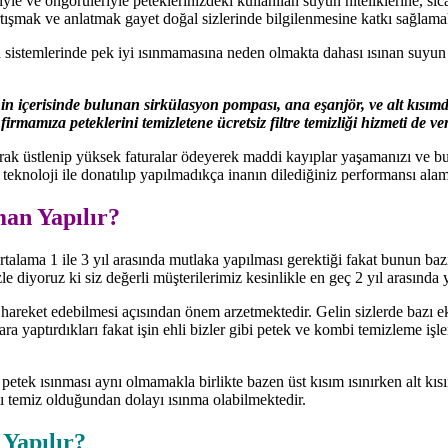
le ve öngörüleriyle peteklerinizdeki kullanılan suyun niteliklerine, sıcak
tışmak ve anlatmak gayet doğal sizlerinde bilgilenmesine katkı sağlam
ma sistemlerinde pek iyi ısınmamasına neden olmakta dahası ısınan suyu
 içerisinde bulunan sirkülasyon pompası, ana eşanjör, ve alt kısımda 
mamıza peteklerini temizletene ücretsiz filtre temizliği hizmeti de ver
arak üstlenip yüksek faturalar ödeyerek maddi kayıplar yaşamanızı ve 
 teknoloji ile donatılıp yapılmadıkça inanın dilediğiniz performansı ala
an Yapılır?
rtalama 1 ile 3 yıl arasında mutlaka yapılması gerektiği fakat bunun baz
le diyoruz ki siz değerli müşterilerimiz kesinlikle en geç 2 yıl arasında
 hareket edebilmesi açısından önem arzetmektedir. Gelin sizlerde bazı e
ra yaptırdıkları fakat işin ehli bizler gibi petek ve kombi temizleme işl
r petek ısınması aynı olmamakla birlikte bazen üst kısım ısınırken alt k
ı temiz olduğundan dolayı ısınma olabilmektedir.
 Yapılır?