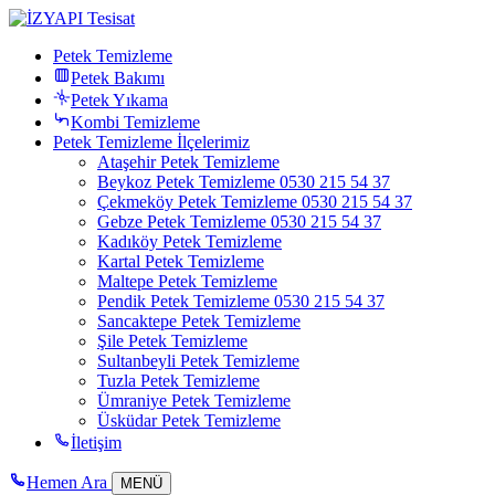
Petek Temizleme
Petek Bakımı
Petek Yıkama
Kombi Temizleme
Petek Temizleme İlçelerimiz
Ataşehir Petek Temizleme
Beykoz Petek Temizleme 0530 215 54 37
Çekmeköy Petek Temizleme 0530 215 54 37
Gebze Petek Temizleme 0530 215 54 37
Kadıköy Petek Temizleme
Kartal Petek Temizleme
Maltepe Petek Temizleme
Pendik Petek Temizleme 0530 215 54 37
Sancaktepe Petek Temizleme
Şile Petek Temizleme
Sultanbeyli Petek Temizleme
Tuzla Petek Temizleme
Ümraniye Petek Temizleme
Üsküdar Petek Temizleme
İletişim
Hemen Ara
MENÜ