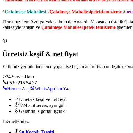
*Yukarıdaki fiyatlandırma temsili olmakla birlikte orjinal petek temizleme fiyat
#
Çatalmeşe Mahallesi
#
Çatalmeşe Mahallesipetektemizleme
#
pet
Firmamız hem Avrupa Yakası hem de Anadolu Yakasında üstelik Çatalme
kalitesiyle tanışın ve
Çatalmeşe Mahallesi petek temizleme
işlemleri
Ücretsiz keşif & net fiyat
Ekibimiz yerinde inceleme yapar, işe başlamadan fiyatı netleştirir. O
7/24 Servis Hattı
0530 215 54 37
Hemen Ara
WhatsApp’tan Yaz
Ücretsiz keşif ve net fiyat
7/24 acil servis, aynı gün
Garantili, sigortalı işçilik
Hizmetlerimiz
Su Kaçağı Tespiti