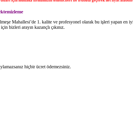
ları için mutlaka firmamızın temsilcileri ile irtibata geçerek net fiyat alabilir
ektemizleme
şe Mahallesi’de 1. kalite ve profesyonel olarak bu işleri yapan en i
 için bizleri arayın kazançlı çıkınız.
naylamazsanız hiçbir ücret ödemezsiniz.