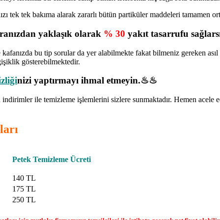
ınızı tek tek bakıma alarak zararlı bütün partiküler maddeleri tamamen o
turanızdan yaklaşık olarak
% 30
yakıt tasarrufu sağlarsı
 kafanızda bu tip sorular da yer alabilmekte fakat bilmeniz gereken asıl
işiklik gösterebilmektedir.
zliği
nizi yaptırmayı ihmal etmeyin.♨♨
indirimler ile temizleme işlemlerini sizlere sunmaktadır. Hemen acele
ları
Petek Temizleme Ücreti
140 TL
175 TL
250 TL