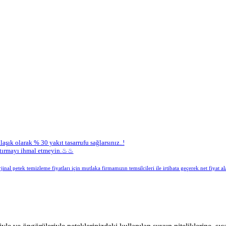
aşık olarak % 30 yakıt tasarrufu sağlarsınız..!
yaptırmayı ihmal etmeyin.♨♨
inal petek temizleme fiyatları için mutlaka firmamızın temsilcileri ile irtibata geçerek net fiyat ala