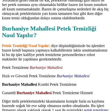
Sorunların genel olarak bir kaç peteklerde olabildiği gibi bazen de
her petek ısınması aynı olmamakla birlikte bazen üst kısım ısınırken
alt kısım ısınmamaktadır. Bazen de çamurlaşma nedenleri ile akış hiç
olmayacak peteklerinizin yarı kısmı tamamen buz gibi iken diğer
kısmı temiz olduğundan dolayı ısınma olabilmektedir.
Burhaniye Mahallesi Petek Temizliği
Nasıl Yapılır?
Petek Temizliği Nasıl Yapılır
;
diye düşündüğünüzde bu işlemleri
bazen kendi başınıza yapmaya kalkabilirsiniz lakin unutmamalısınız
ki bu tip işler kalifiye petek temizleme personellerince robot
makineler ile yapılması gerekmektedir.
Petek Temizleme
Burhaniye Mahallesi
Hızlı ve Güvenli Petek Temizleme
Burhaniye Mahallesi
Burhaniye Mahallesi
Kombi Petek Temizleme
Garantili
Burhaniye Mahallesi
Petek Temizleme Hizmeti
Diğer türlü peteklerinizdeki tıkanmaların komple fazla ısı kaybına
bazende soğuk bir eve sahip olmanıza neden olmaktadır. Bu işleri
firmamız olarak yaklaşık olarak 1 saat ile evinizdeki
petek temizleme