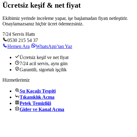
Ücretsiz keşif & net fiyat
Ekibimiz yerinde inceleme yapar, işe başlamadan fiyatı netleştirir.
Onaylamazsanız hiçbir ücret ödemezsiniz.
7/24 Servis Hattı
0530 215 54 37
Hemen Ara
WhatsApp’tan Yaz
Ücretsiz keşif ve net fiyat
7/24 acil servis, aynı gün
Garantili, sigortalı işçilik
Hizmetlerimiz
Su Kaçağı Tespiti
Tıkanıklık Açma
Petek Temizliği
Gider ve Kanal Açma