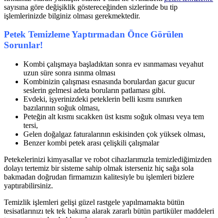
sayısına göre değişiklik göstereceğinden sizlerinde bu tip
işlemlerinizde bilginiz olması gerekmektedir.
Petek Temizleme Yaptırmadan Önce Görülen
Sorunlar!
Kombi çalışmaya başladıktan sonra ev ısınmaması veyahut
uzun süre sonra ısınma olması
Kombinizin çalışması esnasında borulardan gacur gucur
seslerin gelmesi adeta boruların patlaması gibi.
Evdeki, işyerinizdeki peteklerin belli kısmı ısınırken
bazılarının soğuk olması,
Peteğin alt kısmı sıcakken üst kısmı soğuk olması veya tem
tersi,
Gelen doğalgaz faturalarının eskisinden çok yüksek olması,
Benzer kombi petek arası çelişkili çalışmalar
Petekelerinizi kimyasallar ve robot cihazlarımızla temizlediğimizden
dolayı tertemiz bir sisteme sahip olmak isterseniz hiç sağa sola
bakmadan doğrudan firmamızın kalitesiyle bu işlemleri bizlere
yaptırabilirsiniz.
Temizlik işlemleri gelişi güzel rastgele yapılmamakta bütün
tesisatlarınızı tek tek bakıma alarak zararlı bütün partiküler maddeleri