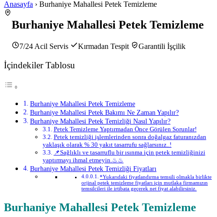
Anasayfa
› Burhaniye Mahallesi Petek Temizleme
Burhaniye Mahallesi Petek Temizleme
7/24 Acil Servis
Kırmadan Tespit
Garantili İşçilik
İçindekiler Tablosu
Burhaniye Mahallesi Petek Temizleme
Burhaniye Mahallesi Petek Bakımı Ne Zaman Yapılır?
Burhaniye Mahallesi Petek Temizliği Nasıl Yapılır?
Petek Temizleme Yaptırmadan Önce Görülen Sorunlar!
Petek temizliği işlemlerinden sonra doğalgaz faturanızdan
yaklaşık olarak % 30 yakıt tasarrufu sağlarsınız..!
📌Sağlıklı ve tasarruflu bir ısınma için petek temizliğinizi
yaptırmayı ihmal etmeyin.♨♨
Burhaniye Mahallesi Petek Temizliği Fiyatları
*Yukarıdaki fiyatlandırma temsili olmakla birlikte
orjinal petek temizleme fiyatları için mutlaka firmamızın
temsilcileri ile irtibata geçerek net fiyat alabilirsiniz.
Burhaniye Mahallesi Petek Temizleme