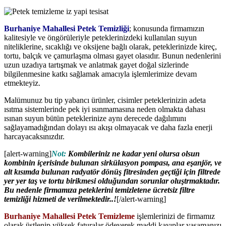
Burhaniye Mahallesi Petek Temizliği
; konusunda firmamızın
kalitesiyle ve öngörüleriyle peteklerinizdeki kullanılan suyun
niteliklerine, sıcaklığı ve oksijene bağlı olarak, peteklerinizde kireç,
tortu, balçık ve çamurlaşma olması gayet olasıdır. Bunun nedenlerini
uzun uzadıya tartışmak ve anlatmak gayet doğal sizlerinde
bilgilenmesine katkı sağlamak amacıyla işlemlerimize devam
etmekteyiz.
Malümunuz bu tip yabancı ürünler, cisimler peteklerinizin adeta
ısıtma sistemlerinde pek iyi ısınmamasına neden olmakta dahası
ısınan suyun bütün peteklerinize aynı derecede dağılımını
sağlayamadığından dolayı ısı akışı olmayacak ve daha fazla enerji
harcayacaksınızdır.
[alert-warning]
Not:
Kombileriniz ne kadar yeni olursa olsun
kombinin içerisinde bulunan sirkülasyon pompası, ana eşanjör, ve
alt kısımda bulunan radyatör dönüş fitresinden geçtiği için filtrede
yer yer taş ve tortu birikmesi olduğundan sorunlar oluştrmaktadır.
Bu nedenle firmamıza peteklerini temizletene ücretsiz filtre
temizliği hizmeti de verilmektedir..!
[/alert-warning]
Burhaniye Mahallesi Petek Temizleme
işlemlerinizi de firmamız
olarak üstlenip yüksek faturalar ödeyerek maddi kayıplar yaşamanızı