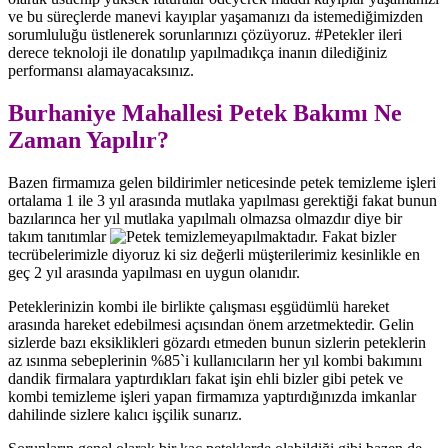
ve bu süreçlerde manevi kayıplar yaşamanızı da istemediğimizden
sorumluluğu üstlenerek sorunlarınızı çözüyoruz. #Petekler ileri
derece teknoloji ile donatılıp yapılmadıkça inanın dilediğiniz
performansı alamayacaksınız.
Burhaniye Mahallesi Petek Bakımı Ne
Zaman Yapılır?
Bazen firmamıza gelen bildirimler neticesinde petek temizleme işleri
ortalama 1 ile 3 yıl arasında mutlaka yapılması gerektiği fakat bunun
bazılarınca her yıl mutlaka yapılmalı olmazsa olmazdır diye bir
takım tanıtımlar
yapılmaktadır. Fakat bizler
tecrübelerimizle diyoruz ki siz değerli müşterilerimiz kesinlikle en
geç 2 yıl arasında yapılması en uygun olanıdır.
Peteklerinizin kombi ile birlikte çalışması eşgüdümlü hareket
arasında hareket edebilmesi açısından önem arzetmektedir. Gelin
sizlerde bazı eksiklikleri gözardı etmeden bunun sizlerin peteklerin
az ısınma sebeplerinin %85`i kullanıcıların her yıl kombi bakımını
dandik firmalara yaptırdıkları fakat işin ehli bizler gibi petek ve
kombi temizleme işleri yapan firmamıza yaptırdığınızda imkanlar
dahilinde sizlere kalıcı işçilik sunarız.