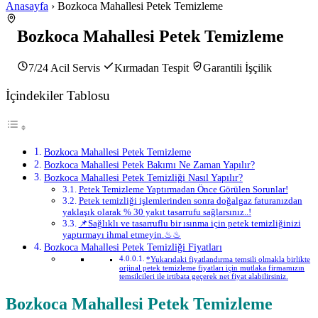
Anasayfa
› Bozkoca Mahallesi Petek Temizleme
Bozkoca Mahallesi Petek Temizleme
7/24 Acil Servis
Kırmadan Tespit
Garantili İşçilik
İçindekiler Tablosu
Bozkoca Mahallesi Petek Temizleme
Bozkoca Mahallesi Petek Bakımı Ne Zaman Yapılır?
Bozkoca Mahallesi Petek Temizliği Nasıl Yapılır?
Petek Temizleme Yaptırmadan Önce Görülen Sorunlar!
Petek temizliği işlemlerinden sonra doğalgaz faturanızdan
yaklaşık olarak % 30 yakıt tasarrufu sağlarsınız..!
📌Sağlıklı ve tasarruflu bir ısınma için petek temizliğinizi
yaptırmayı ihmal etmeyin.♨♨
Bozkoca Mahallesi Petek Temizliği Fiyatları
*Yukarıdaki fiyatlandırma temsili olmakla birlikte
orjinal petek temizleme fiyatları için mutlaka firmamızın
temsilcileri ile irtibata geçerek net fiyat alabilirsiniz.
Bozkoca Mahallesi Petek Temizleme