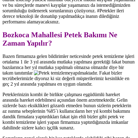
ve bu süreçlerde manevi kayıplar yaşamanızı da istemediğimizden
sorumluluğu üstlenerek sorunlarınızı çözüyoruz. #Petekler ileri
derece teknoloji ile donatılıp yapılmadıkça inanın dilediğiniz
performansı alamayacaksınız.
Bozkoca Mahallesi Petek Bakımı Ne
Zaman Yapılır?
Bazen firmamıza gelen bildirimler neticesinde petek temizleme işleri
ortalama 1 ile 3 yıl arasında mutlaka yapılması gerektiği fakat bunun
bazılarınca her yıl mutlaka yapılmalı olmazsa olmazdır diye bir
takım tanıtımlar
yapılmaktadır. Fakat bizler
tecrübelerimizle diyoruz ki siz değerli müşterilerimiz kesinlikle en
geç 2 yıl arasında yapılması en uygun olanıdır.
Peteklerinizin kombi ile birlikte çalışması eşgüdümlü hareket
arasında hareket edebilmesi açısından önem arzetmektedir. Gelin
sizlerde bazı eksiklikleri gözardı etmeden bunun sizlerin peteklerin
az ısınma sebeplerinin %85`i kullanıcıların her yıl kombi bakımını
dandik firmalara yaptırdıkları fakat işin ehli bizler gibi petek ve
kombi temizleme işleri yapan firmamıza yaptırdığınızda imkanlar
dahilinde sizlere kalıcı işçilik sunarız.