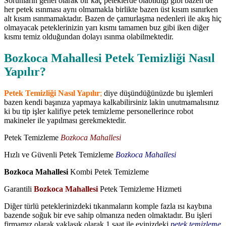
Sorunların genel olarak bir kaç peteklerde olabildiği gibi bazen de
her petek ısınması aynı olmamakla birlikte bazen üst kısım ısınırken
alt kısım ısınmamaktadır. Bazen de çamurlaşma nedenleri ile akış hiç
olmayacak peteklerinizin yarı kısmı tamamen buz gibi iken diğer
kısmı temiz olduğundan dolayı ısınma olabilmektedir.
Bozkoca Mahallesi Petek Temizliği Nasıl
Yapılır?
Petek Temizliği Nasıl Yapılır
;
diye düşündüğünüzde bu işlemleri
bazen kendi başınıza yapmaya kalkabilirsiniz lakin unutmamalısınız
ki bu tip işler kalifiye petek temizleme personellerince robot
makineler ile yapılması gerekmektedir.
Petek Temizleme
Bozkoca Mahallesi
Hızlı ve Güvenli Petek Temizleme
Bozkoca Mahallesi
Bozkoca Mahallesi
Kombi Petek Temizleme
Garantili
Bozkoca Mahallesi
Petek Temizleme Hizmeti
Diğer türlü peteklerinizdeki tıkanmaların komple fazla ısı kaybına
bazende soğuk bir eve sahip olmanıza neden olmaktadır. Bu işleri
firmamız olarak yaklaşık olarak 1 saat ile evinizdeki
petek temizleme