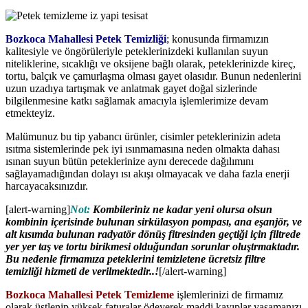
Bozkoca Mahallesi Petek Temizliği
; konusunda firmamızın
kalitesiyle ve öngörüleriyle peteklerinizdeki kullanılan suyun
niteliklerine, sıcaklığı ve oksijene bağlı olarak, peteklerinizde kireç,
tortu, balçık ve çamurlaşma olması gayet olasıdır. Bunun nedenlerini
uzun uzadıya tartışmak ve anlatmak gayet doğal sizlerinde
bilgilenmesine katkı sağlamak amacıyla işlemlerimize devam
etmekteyiz.
Malümunuz bu tip yabancı ürünler, cisimler peteklerinizin adeta
ısıtma sistemlerinde pek iyi ısınmamasına neden olmakta dahası
ısınan suyun bütün peteklerinize aynı derecede dağılımını
sağlayamadığından dolayı ısı akışı olmayacak ve daha fazla enerji
harcayacaksınızdır.
[alert-warning]
Not:
Kombileriniz ne kadar yeni olursa olsun
kombinin içerisinde bulunan sirkülasyon pompası, ana eşanjör, ve
alt kısımda bulunan radyatör dönüş fitresinden geçtiği için filtrede
yer yer taş ve tortu birikmesi olduğundan sorunlar oluştrmaktadır.
Bu nedenle firmamıza peteklerini temizletene ücretsiz filtre
temizliği hizmeti de verilmektedir..!
[/alert-warning]
Bozkoca Mahallesi Petek Temizleme
işlemlerinizi de firmamız
olarak üstlenip yüksek faturalar ödeyerek maddi kayıplar yaşamanızı