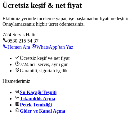
Ücretsiz keşif & net fiyat
Ekibimiz yerinde inceleme yapar, işe başlamadan fiyatı netleştirir.
Onaylamazsanız hiçbir ücret ödemezsiniz.
7/24 Servis Hattı
0530 215 54 37
Hemen Ara
WhatsApp’tan Yaz
Ücretsiz keşif ve net fiyat
7/24 acil servis, aynı gün
Garantili, sigortalı işçilik
Hizmetlerimiz
Su Kaçağı Tespiti
Tıkanıklık Açma
Petek Temizliği
Gider ve Kanal Açma