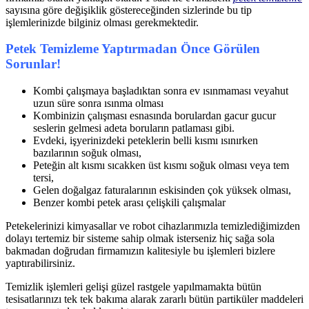
sayısına göre değişiklik göstereceğinden sizlerinde bu tip
işlemlerinizde bilginiz olması gerekmektedir.
Petek Temizleme Yaptırmadan Önce Görülen
Sorunlar!
Kombi çalışmaya başladıktan sonra ev ısınmaması veyahut
uzun süre sonra ısınma olması
Kombinizin çalışması esnasında borulardan gacur gucur
seslerin gelmesi adeta boruların patlaması gibi.
Evdeki, işyerinizdeki peteklerin belli kısmı ısınırken
bazılarının soğuk olması,
Peteğin alt kısmı sıcakken üst kısmı soğuk olması veya tem
tersi,
Gelen doğalgaz faturalarının eskisinden çok yüksek olması,
Benzer kombi petek arası çelişkili çalışmalar
Petekelerinizi kimyasallar ve robot cihazlarımızla temizlediğimizden
dolayı tertemiz bir sisteme sahip olmak isterseniz hiç sağa sola
bakmadan doğrudan firmamızın kalitesiyle bu işlemleri bizlere
yaptırabilirsiniz.
Temizlik işlemleri gelişi güzel rastgele yapılmamakta bütün
tesisatlarınızı tek tek bakıma alarak zararlı bütün partiküler maddeleri