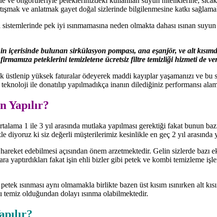
e ve öngörüleriyle peteklerinizdeki kullanılan suyun niteliklerine, sıcakl
tışmak ve anlatmak gayet doğal sizlerinde bilgilenmesine katkı sağlam
ma sistemlerinde pek iyi ısınmamasına neden olmakta dahası ısınan suyu
 içerisinde bulunan sirkülasyon pompası, ana eşanjör, ve alt kısımda 
mamıza peteklerini temizletene ücretsiz filtre temizliği hizmeti de ver
ak üstlenip yüksek faturalar ödeyerek maddi kayıplar yaşamanızı ve bu
 teknoloji ile donatılıp yapılmadıkça inanın dilediğiniz performansı ala
 Yapılır?
rtalama 1 ile 3 yıl arasında mutlaka yapılması gerektiği fakat bunun baz
le diyoruz ki siz değerli müşterilerimiz kesinlikle en geç 2 yıl arasında
 hareket edebilmesi açısından önem arzetmektedir. Gelin sizlerde bazı e
ra yaptırdıkları fakat işin ehli bizler gibi petek ve kombi temizleme işl
r petek ısınması aynı olmamakla birlikte bazen üst kısım ısınırken alt k
ı temiz olduğundan dolayı ısınma olabilmektedir.
apılır?