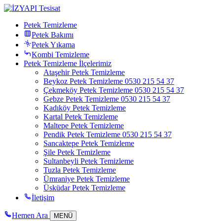
Petek Temizleme
Petek Bakımı
Petek Yıkama
Kombi Temizleme
Petek Temizleme İlçelerimiz
Ataşehir Petek Temizleme
Beykoz Petek Temizleme 0530 215 54 37
Çekmeköy Petek Temizleme 0530 215 54 37
Gebze Petek Temizleme 0530 215 54 37
Kadıköy Petek Temizleme
Kartal Petek Temizleme
Maltepe Petek Temizleme
Pendik Petek Temizleme 0530 215 54 37
Sancaktepe Petek Temizleme
Şile Petek Temizleme
Sultanbeyli Petek Temizleme
Tuzla Petek Temizleme
Ümraniye Petek Temizleme
Üsküdar Petek Temizleme
İletişim
Hemen Ara
MENÜ