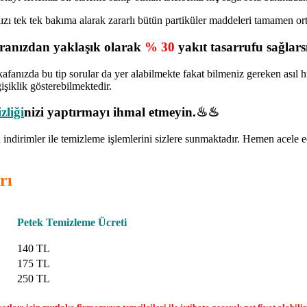
ınızı tek tek bakıma alarak zararlı bütün partiküler maddeleri tamamen o
turanızdan yaklaşık olarak
% 30
yakıt tasarrufu sağlarsı
kafanızda bu tip sorular da yer alabilmekte fakat bilmeniz gereken asıl 
işiklik gösterebilmektedir.
zliği
nizi yaptırmayı ihmal etmeyin.♨♨
indirimler ile temizleme işlemlerini sizlere sunmaktadır. Hemen acele
rı
Petek Temizleme Ücreti
140 TL
175 TL
250 TL