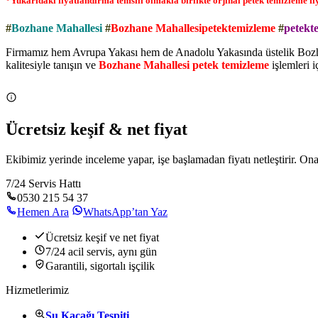
*Yukarıdaki fiyatlandırma temsili olmakla birlikte orjinal petek temizleme fiyat
#
Bozhane Mahallesi
#
Bozhane Mahallesipetektemizleme
#
petekt
Firmamız hem Avrupa Yakası hem de Anadolu Yakasında üstelik Bozhane
kalitesiyle tanışın ve
Bozhane Mahallesi petek temizleme
işlemleri i
Ücretsiz keşif & net fiyat
Ekibimiz yerinde inceleme yapar, işe başlamadan fiyatı netleştirir. O
7/24 Servis Hattı
0530 215 54 37
Hemen Ara
WhatsApp’tan Yaz
Ücretsiz keşif ve net fiyat
7/24 acil servis, aynı gün
Garantili, sigortalı işçilik
Hizmetlerimiz
Su Kaçağı Tespiti