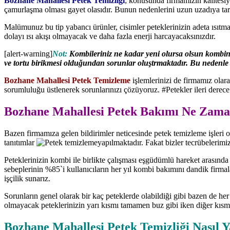
Bozhane Mahallesi Petek Temizliği
; konusunda firmamızın kalitesiyl
çamurlaşma olması gayet olasıdır. Bunun nedenlerini uzun uzadıya tar
Malümunuz bu tip yabancı ürünler, cisimler peteklerinizin adeta ısıt
dolayı ısı akışı olmayacak ve daha fazla enerji harcayacaksınızdır.
[alert-warning]
Not:
Kombileriniz ne kadar yeni olursa olsun kombinin
ve tortu birikmesi olduğundan sorunlar oluştrmaktadır. Bu nedenle fir
Bozhane Mahallesi Petek Temizleme
işlemlerinizi de firmamız olar
sorumluluğu üstlenerek sorunlarınızı çözüyoruz. #Petekler ileri derece
Bozhane Mahallesi Petek Bakımı Ne Zaman
Bazen firmamıza gelen bildirimler neticesinde petek temizleme işleri o
tanıtımlar
yapılmaktadır. Fakat bizler tecrübelerimiz
Peteklerinizin kombi ile birlikte çalışması eşgüdümlü hareket arasında
sebeplerinin %85`i kullanıcıların her yıl kombi bakımını dandik firmala
işçilik sunarız.
Sorunların genel olarak bir kaç peteklerde olabildiği gibi bazen de he
olmayacak peteklerinizin yarı kısmı tamamen buz gibi iken diğer kısm
Bozhane Mahallesi Petek Temizliği Nasıl Y