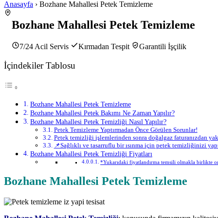
Anasayfa
› Bozhane Mahallesi Petek Temizleme
Bozhane Mahallesi Petek Temizleme
7/24 Acil Servis
Kırmadan Tespit
Garantili İşçilik
İçindekiler Tablosu
Bozhane Mahallesi Petek Temizleme
Bozhane Mahallesi Petek Bakımı Ne Zaman Yapılır?
Bozhane Mahallesi Petek Temizliği Nasıl Yapılır?
Petek Temizleme Yaptırmadan Önce Görülen Sorunlar!
Petek temizliği işlemlerinden sonra doğalgaz faturanızdan yakl
📌Sağlıklı ve tasarruflu bir ısınma için petek temizliğinizi 
Bozhane Mahallesi Petek Temizliği Fiyatları
*Yukarıdaki fiyatlandırma temsili olmakla birlikte orj
Bozhane Mahallesi Petek Temizleme