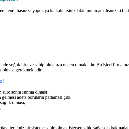
 kendi başınıza yapmaya kalkabilirsiniz lakin unutmamalısınız ki bu tip
ende soğuk bir eve sahip olmanıza neden olmaktadır. Bu işleri firmamız 
iz olması gerekmektedir.
r!
 süre sonra ısınma olması
 gelmesi adeta boruların patlaması gibi.
n soğuk olması,
,
layı tertemiz bir sisteme sahip olmak isterseniz hiç sağa sola bakmadan 