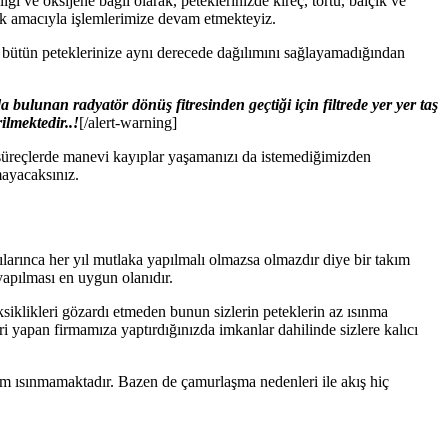
ığı ve oksijene bağlı olarak, peteklerinizde kireç, tortu, balçık ve
ak amacıyla işlemlerimize devam etmekteyiz.
n bütün peteklerinize aynı derecede dağılımını sağlayamadığından
bulunan radyatör dönüş fitresinden geçtiği için filtrede yer yer taş
ilmektedir..!
[/alert-warning]
 süreçlerde manevi kayıplar yaşamanızı da istemediğimizden
mayacaksınız.
ılarınca her yıl mutlaka yapılmalı olmazsa olmazdır diye bir takım
 yapılması en uygun olanıdır.
ksiklikleri gözardı etmeden bunun sizlerin peteklerin az ısınma
eri yapan firmamıza yaptırdığınızda imkanlar dahilinde sizlere kalıcı
ısım ısınmamaktadır. Bazen de çamurlaşma nedenleri ile akış hiç