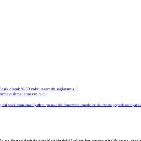
aşık olarak % 30 yakıt tasarrufu sağlarsınız..!
yaptırmayı ihmal etmeyin.♨♨
inal petek temizleme fiyatları için mutlaka firmamızın temsilcileri ile irtibata geçerek net fiyat ala