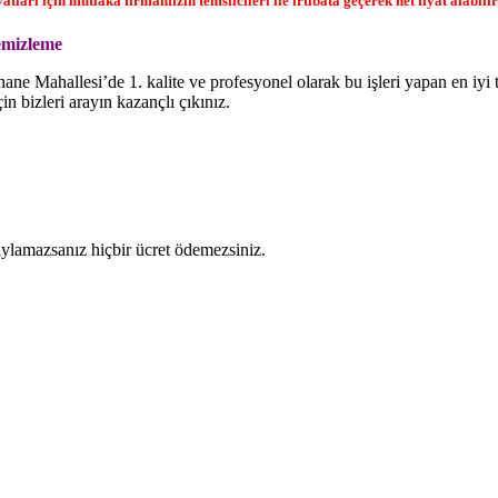
ları için mutlaka firmamızın temsilcileri ile irtibata geçerek net fiyat alabilir
emizleme
 Mahallesi’de 1. kalite ve profesyonel olarak bu işleri yapan en iyi
çin bizleri arayın kazançlı çıkınız.
naylamazsanız hiçbir ücret ödemezsiniz.