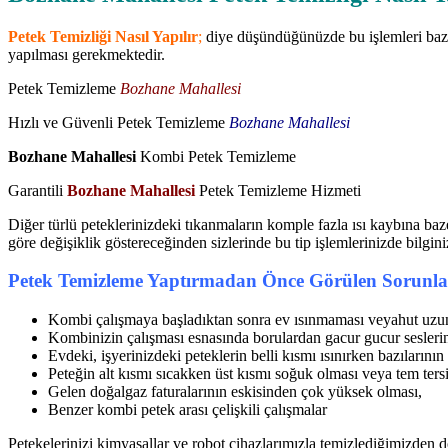
Petek Temizliği Nasıl Yapılır
;
diye düşündüğünüzde bu işlemleri bazen
yapılması gerekmektedir.
Petek Temizleme
Bozhane Mahallesi
Hızlı ve Güvenli Petek Temizleme
Bozhane Mahallesi
Bozhane Mahallesi
Kombi Petek Temizleme
Garantili
Bozhane Mahallesi
Petek Temizleme Hizmeti
Diğer türlü peteklerinizdeki tıkanmaların komple fazla ısı kaybına baz
göre değişiklik göstereceğinden sizlerinde bu tip işlemlerinizde bilgin
Petek Temizleme Yaptırmadan Önce Görülen Sorunla
Kombi çalışmaya başladıktan sonra ev ısınmaması veyahut uzun
Kombinizin çalışması esnasında borulardan gacur gucur seslerin
Evdeki, işyerinizdeki peteklerin belli kısmı ısınırken bazılarını
Peteğin alt kısmı sıcakken üst kısmı soğuk olması veya tem tersi
Gelen doğalgaz faturalarının eskisinden çok yüksek olması,
Benzer kombi petek arası çelişkili çalışmalar
Petekelerinizi kimyasallar ve robot cihazlarımızla temizlediğimizden do