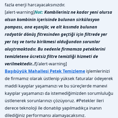
fazla enerji harcayacaksınızdır.
[alert-warning]
Not:
Kombileriniz ne kadar yeni olursa
olsun kombinin içerisinde bulunan sirkülasyon
pompası, ana eşanjör, ve alt kısımda bulunan
radyatör dönüş fitresinden geçtiği için filtrede yer
yer taş ve tortu birikmesi olduğundan sorunlar
oluştrmaktadır. Bu nedenle firmamıza peteklerini
temizletene ücretsiz filtre temizliği hizmeti de
verilmektedir..!
[/alert-warning]
Başıbüyük Mahallesi Petek Temizleme
işlemlerinizi
de firmamız olarak üstlenip yüksek faturalar ödeyerek
maddi kayıplar yaşamanızı ve bu süreçlerde manevi
kayıplar yaşamanızı da istemediğimizden sorumluluğu
üstlenerek sorunlarınızı çözüyoruz. #Petekler ileri
derece teknoloji ile donatılıp yapılmadıkça inanın
dilediğiniz performansı alamayacaksınız.