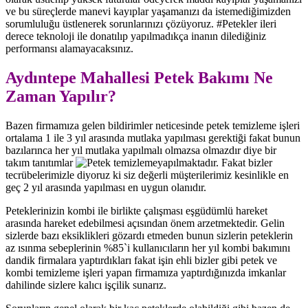
ve bu süreçlerde manevi kayıplar yaşamanızı da istemediğimizden
sorumluluğu üstlenerek sorunlarınızı çözüyoruz. #Petekler ileri
derece teknoloji ile donatılıp yapılmadıkça inanın dilediğiniz
performansı alamayacaksınız.
Aydıntepe Mahallesi Petek Bakımı Ne
Zaman Yapılır?
Bazen firmamıza gelen bildirimler neticesinde petek temizleme işleri
ortalama 1 ile 3 yıl arasında mutlaka yapılması gerektiği fakat bunun
bazılarınca her yıl mutlaka yapılmalı olmazsa olmazdır diye bir
takım tanıtımlar
yapılmaktadır. Fakat bizler
tecrübelerimizle diyoruz ki siz değerli müşterilerimiz kesinlikle en
geç 2 yıl arasında yapılması en uygun olanıdır.
Peteklerinizin kombi ile birlikte çalışması eşgüdümlü hareket
arasında hareket edebilmesi açısından önem arzetmektedir. Gelin
sizlerde bazı eksiklikleri gözardı etmeden bunun sizlerin peteklerin
az ısınma sebeplerinin %85`i kullanıcıların her yıl kombi bakımını
dandik firmalara yaptırdıkları fakat işin ehli bizler gibi petek ve
kombi temizleme işleri yapan firmamıza yaptırdığınızda imkanlar
dahilinde sizlere kalıcı işçilik sunarız.