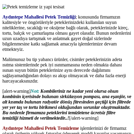
Aydıntepe Mahallesi Petek Temizliği
; konusunda firmamızın
kalitesiyle ve öngörüleriyle peteklerinizdeki kullanılan suyun
niteliklerine, sıcaklığı ve oksijene bağlı olarak, peteklerinizde kireç,
tortu, balçık ve çamurlaşma olması gayet olasıdır. Bunun nedenlerini
uzun uzadıya tartışmak ve anlatmak gayet doğal sizlerinde
bilgilenmesine katkı sağlamak amacıyla işlemlerimize devam
etmekteyiz.
Malümunuz bu tip yabancı ürünler, cisimler peteklerinizin adeta
ısıtma sistemlerinde pek iyi ısınmamasına neden olmakta dahası
ısınan suyun bütün peteklerinize aynı derecede dağılımını
sağlayamadığından dolayı ısı akışı olmayacak ve daha fazla enerji
harcayacaksınızdır.
[alert-warning]
Not:
Kombileriniz ne kadar yeni olursa olsun
kombinin içerisinde bulunan sirkülasyon pompası, ana eşanjör, ve
alt kısımda bulunan radyatör dönüş fitresinden geçtiği için filtrede
yer yer taş ve tortu birikmesi olduğundan sorunlar oluştrmaktadır.
Bu nedenle firmamıza peteklerini temizletene ücretsiz filtre
temizliği hizmeti de verilmektedir..!
[/alert-warning]
Aydıntepe Mahallesi Petek Temizleme
işlemlerinizi de firmamız
olarak üstlenip yüksek faturalar ödeyerek maddi kayıplar yaşamanızı