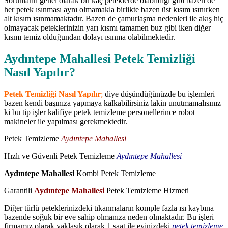
Sorunların genel olarak bir kaç peteklerde olabildiği gibi bazen de
her petek ısınması aynı olmamakla birlikte bazen üst kısım ısınırken
alt kısım ısınmamaktadır. Bazen de çamurlaşma nedenleri ile akış hiç
olmayacak peteklerinizin yarı kısmı tamamen buz gibi iken diğer
kısmı temiz olduğundan dolayı ısınma olabilmektedir.
Aydıntepe Mahallesi Petek Temizliği
Nasıl Yapılır?
Petek Temizliği Nasıl Yapılır
;
diye düşündüğünüzde bu işlemleri
bazen kendi başınıza yapmaya kalkabilirsiniz lakin unutmamalısınız
ki bu tip işler kalifiye petek temizleme personellerince robot
makineler ile yapılması gerekmektedir.
Petek Temizleme
Aydıntepe Mahallesi
Hızlı ve Güvenli Petek Temizleme
Aydıntepe Mahallesi
Aydıntepe Mahallesi
Kombi Petek Temizleme
Garantili
Aydıntepe Mahallesi
Petek Temizleme Hizmeti
Diğer türlü peteklerinizdeki tıkanmaların komple fazla ısı kaybına
bazende soğuk bir eve sahip olmanıza neden olmaktadır. Bu işleri
firmamız olarak yaklaşık olarak 1 saat ile evinizdeki
petek temizleme