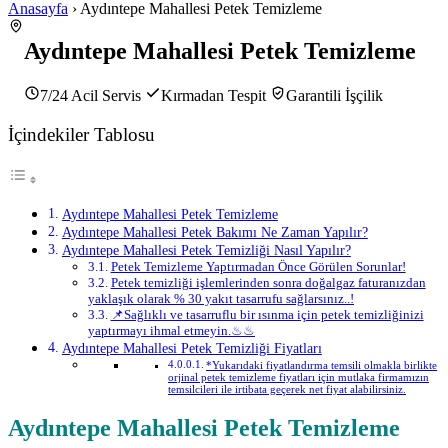
Anasayfa
› Aydıntepe Mahallesi Petek Temizleme
Aydıntepe Mahallesi Petek Temizleme
7/24 Acil Servis
Kırmadan Tespit
Garantili İşçilik
İçindekiler Tablosu
Aydıntepe Mahallesi Petek Temizleme
Aydıntepe Mahallesi Petek Bakımı Ne Zaman Yapılır?
Aydıntepe Mahallesi Petek Temizliği Nasıl Yapılır?
Petek Temizleme Yaptırmadan Önce Görülen Sorunlar!
Petek temizliği işlemlerinden sonra doğalgaz faturanızdan
yaklaşık olarak % 30 yakıt tasarrufu sağlarsınız..!
📌Sağlıklı ve tasarruflu bir ısınma için petek temizliğinizi
yaptırmayı ihmal etmeyin.♨♨
Aydıntepe Mahallesi Petek Temizliği Fiyatları
*Yukarıdaki fiyatlandırma temsili olmakla birlikte
orjinal petek temizleme fiyatları için mutlaka firmamızın
temsilcileri ile irtibata geçerek net fiyat alabilirsiniz.
Aydıntepe Mahallesi Petek Temizleme