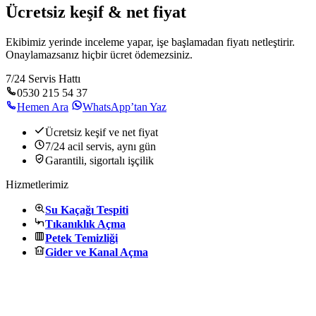
Ücretsiz keşif & net fiyat
Ekibimiz yerinde inceleme yapar, işe başlamadan fiyatı netleştirir.
Onaylamazsanız hiçbir ücret ödemezsiniz.
7/24 Servis Hattı
0530 215 54 37
Hemen Ara
WhatsApp’tan Yaz
Ücretsiz keşif ve net fiyat
7/24 acil servis, aynı gün
Garantili, sigortalı işçilik
Hizmetlerimiz
Su Kaçağı Tespiti
Tıkanıklık Açma
Petek Temizliği
Gider ve Kanal Açma