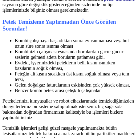
sayısına göre değişiklik göstereceğinden sizlerinde bu tip
işlemlerinizde bilginiz olması gerekmektedir.
Petek Temizleme Yaptırmadan Önce Görülen
Sorunlar!
Kombi çalışmaya başladıktan sonra ev ısınmaması veyahut
uzun süre sonra ısınma olması
Kombinizin çalışması esnasında borulardan gacur gucur
seslerin gelmesi adeta boruların patlaması gibi.
Evdeki, işyerinizdeki peteklerin belli kısmı ısınırken
bazılarının soğuk olması,
Peteğin alt kısmı sıcakken üst kısmı soğuk olması veya tem
tersi,
Gelen doğalgaz faturalarının eskisinden çok yüksek olması,
Benzer kombi petek arası çelişkili çalışmalar
Petekelerinizi kimyasallar ve robot cihazlarımızla temizlediğimizden
dolayı tertemiz bir sisteme sahip olmak isterseniz hiç sağa sola
bakmadan doğrudan firmamızın kalitesiyle bu işlemleri bizlere
yaptırabilirsiniz.
Temizlik işlemleri gelişi güzel rastgele yapılmamakta bütün
tesisatlarınızı tek tek bakıma alarak zararlı bütün partiküler maddeleri