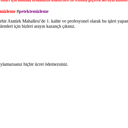
ları için mutlaka firmamızın temsilcileri ile irtibata geçerek net fiyat alabilir
emizleme
#
petektemizleme
r Atatürk Mahallesi’de 1. kalite ve profesyonel olarak bu işleri yapa
lemleri için bizleri arayın kazançlı çıkınız.
naylamazsanız hiçbir ücret ödemezsiniz.