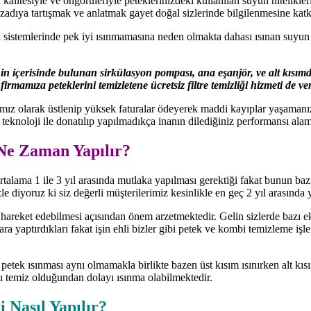
alitesiyle ve öngörüleriyle peteklerinizdeki kullanılan suyun niteliklerin
zadıya tartışmak ve anlatmak gayet doğal sizlerinde bilgilenmesine ka
ma sistemlerinde pek iyi ısınmamasına neden olmakta dahası ısınan suyu
 içerisinde bulunan sirkülasyon pompası, ana eşanjör, ve alt kısımda 
mamıza peteklerini temizletene ücretsiz filtre temizliği hizmeti de ver
amız olarak üstlenip yüksek faturalar ödeyerek maddi kayıplar yaşaman
 teknoloji ile donatılıp yapılmadıkça inanın dilediğiniz performansı ala
 Ne Zaman Yapılır?
rtalama 1 ile 3 yıl arasında mutlaka yapılması gerektiği fakat bunun baz
le diyoruz ki siz değerli müşterilerimiz kesinlikle en geç 2 yıl arasında
 hareket edebilmesi açısından önem arzetmektedir. Gelin sizlerde bazı e
ra yaptırdıkları fakat işin ehli bizler gibi petek ve kombi temizleme işl
r petek ısınması aynı olmamakla birlikte bazen üst kısım ısınırken alt k
ı temiz olduğundan dolayı ısınma olabilmektedir.
 Nasıl Yapılır?