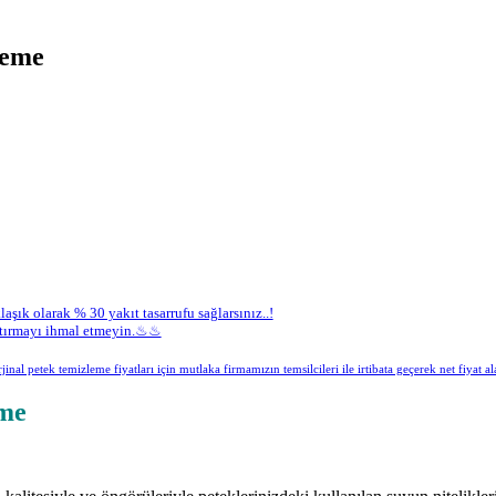
leme
aşık olarak % 30 yakıt tasarrufu sağlarsınız..!
yaptırmayı ihmal etmeyin.♨♨
inal petek temizleme fiyatları için mutlaka firmamızın temsilcileri ile irtibata geçerek net fiyat ala
eme