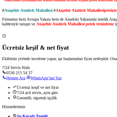
*Yukarıdaki fiyatlandırma temsili olmakla birlikte orjinal petek temizleme fiyat
#
Ataşehir Atatürk Mahallesi
#
Ataşehir Atatürk Mahallesipetekt
Firmamız hem Avrupa Yakası hem de Anadolu Yakasında üstelik Ataşehi
kalitesiyle tanışın ve
Ataşehir Atatürk Mahallesi petek temizleme
iş
Ücretsiz keşif & net fiyat
Ekibimiz yerinde inceleme yapar, işe başlamadan fiyatı netleştirir. O
7/24 Servis Hattı
0530 215 54 37
Hemen Ara
WhatsApp’tan Yaz
Ücretsiz keşif ve net fiyat
7/24 acil servis, aynı gün
Garantili, sigortalı işçilik
Hizmetlerimiz
Su Kaçağı Tespiti