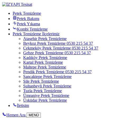
Petek Temizleme
Petek Bakımı
Petek Yıkama
Kombi Temizleme
Petek Temizleme İlçelerimiz
Ataşehir Petek Temizleme
Beykoz Petek Temizleme 0530 215 54 37
Çekmeköy Petek Temizleme 0530 215 54 37
Gebze Petek Temizleme 0530 215 54 37
Kadıköy Petek Temizleme
Kartal Petek Temizleme
Maltepe Petek Temizleme
Pendik Petek Temizleme 0530 215 54 37
Sancaktepe Petek Temizleme
Şile Petek Temizleme
Sultanbeyli Petek Temizleme
Tuzla Petek Temizleme
Ümraniye Petek Temizleme
Üsküdar Petek Temizleme
İletişim
Hemen Ara
MENÜ