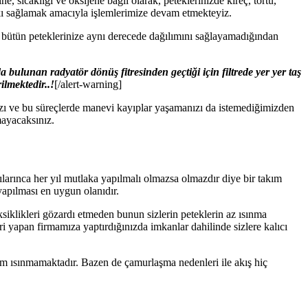
e, sıcaklığı ve oksijene bağlı olarak, peteklerinizde kireç, tortu,
tkı sağlamak amacıyla işlemlerimize devam etmekteyiz.
n bütün peteklerinize aynı derecede dağılımını sağlayamadığından
bulunan radyatör dönüş fitresinden geçtiği için filtrede yer yer taş
ilmektedir..!
[/alert-warning]
ızı ve bu süreçlerde manevi kayıplar yaşamanızı da istemediğimizden
mayacaksınız.
ılarınca her yıl mutlaka yapılmalı olmazsa olmazdır diye bir takım
 yapılması en uygun olanıdır.
ksiklikleri gözardı etmeden bunun sizlerin peteklerin az ısınma
eri yapan firmamıza yaptırdığınızda imkanlar dahilinde sizlere kalıcı
ısım ısınmamaktadır. Bazen de çamurlaşma nedenleri ile akış hiç