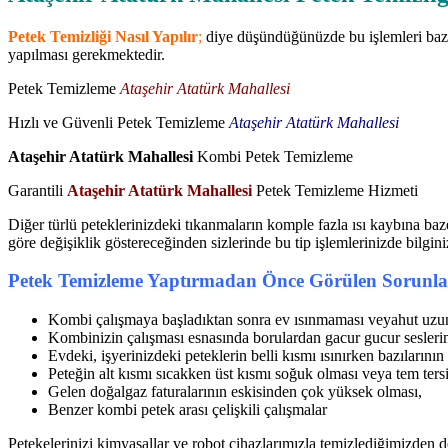
Petek Temizliği Nasıl Yapılır
;
diye düşündüğünüzde bu işlemleri bazen
yapılması gerekmektedir.
Petek Temizleme
Ataşehir Atatürk Mahallesi
Hızlı ve Güvenli Petek Temizleme
Ataşehir Atatürk Mahallesi
Ataşehir Atatürk Mahallesi
Kombi Petek Temizleme
Garantili
Ataşehir Atatürk Mahallesi
Petek Temizleme Hizmeti
Diğer türlü peteklerinizdeki tıkanmaların komple fazla ısı kaybına baz
göre değişiklik göstereceğinden sizlerinde bu tip işlemlerinizde bilgin
Petek Temizleme Yaptırmadan Önce Görülen Sorunla
Kombi çalışmaya başladıktan sonra ev ısınmaması veyahut uzun
Kombinizin çalışması esnasında borulardan gacur gucur seslerin
Evdeki, işyerinizdeki peteklerin belli kısmı ısınırken bazılarını
Peteğin alt kısmı sıcakken üst kısmı soğuk olması veya tem tersi
Gelen doğalgaz faturalarının eskisinden çok yüksek olması,
Benzer kombi petek arası çelişkili çalışmalar
Petekelerinizi kimyasallar ve robot cihazlarımızla temizlediğimizden do