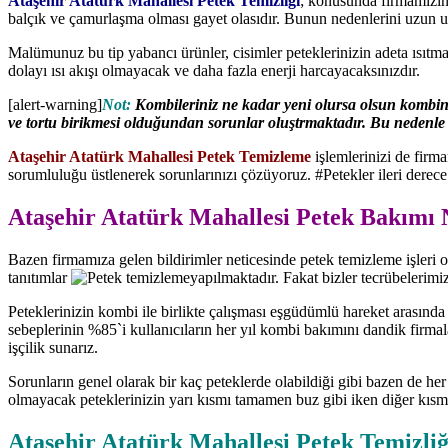
Ataşehir Atatürk Mahallesi Petek Temizliği
; konusunda firmamızın k
balçık ve çamurlaşma olması gayet olasıdır. Bunun nedenlerini uzun u
Malümunuz bu tip yabancı ürünler, cisimler peteklerinizin adeta ısıt
dolayı ısı akışı olmayacak ve daha fazla enerji harcayacaksınızdır.
[alert-warning]
Not:
Kombileriniz ne kadar yeni olursa olsun kombinin
ve tortu birikmesi olduğundan sorunlar oluştrmaktadır. Bu nedenle fir
Ataşehir Atatürk Mahallesi Petek Temizleme
işlemlerinizi de firm
sorumluluğu üstlenerek sorunlarınızı çözüyoruz. #Petekler ileri derece
Ataşehir Atatürk Mahallesi Petek Bakımı
Bazen firmamıza gelen bildirimler neticesinde petek temizleme işleri o
tanıtımlar
yapılmaktadır. Fakat bizler tecrübelerimiz
Peteklerinizin kombi ile birlikte çalışması eşgüdümlü hareket arasında
sebeplerinin %85`i kullanıcıların her yıl kombi bakımını dandik firmala
işçilik sunarız.
Sorunların genel olarak bir kaç peteklerde olabildiği gibi bazen de he
olmayacak peteklerinizin yarı kısmı tamamen buz gibi iken diğer kısm
Ataşehir Atatürk Mahallesi Petek Temizliği