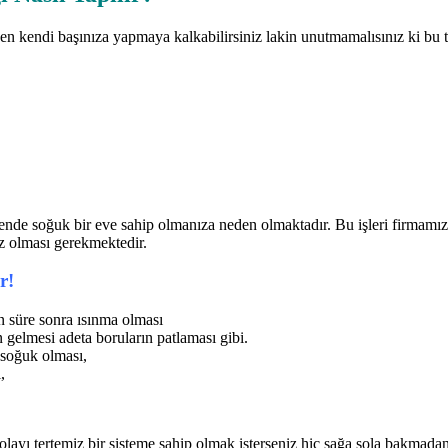
 kendi başınıza yapmaya kalkabilirsiniz lakin unutmamalısınız ki bu tip
ende soğuk bir eve sahip olmanıza neden olmaktadır. Bu işleri firmamız 
iz olması gerekmektedir.
r!
 süre sonra ısınma olması
 gelmesi adeta boruların patlaması gibi.
n soğuk olması,
,
layı tertemiz bir sisteme sahip olmak isterseniz hiç sağa sola bakmadan 