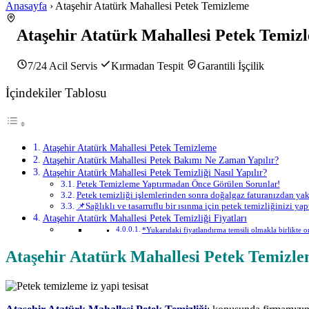
Anasayfa
› Ataşehir Atatürk Mahallesi Petek Temizleme
Ataşehir Atatürk Mahallesi Petek Temiz
7/24 Acil Servis
Kırmadan Tespit
Garantili İşçilik
İçindekiler Tablosu
Ataşehir Atatürk Mahallesi Petek Temizleme
Ataşehir Atatürk Mahallesi Petek Bakımı Ne Zaman Yapılır?
Ataşehir Atatürk Mahallesi Petek Temizliği Nasıl Yapılır?
Petek Temizleme Yaptırmadan Önce Görülen Sorunlar!
Petek temizliği işlemlerinden sonra doğalgaz faturanızdan yakl
📌Sağlıklı ve tasarruflu bir ısınma için petek temizliğinizi 
Ataşehir Atatürk Mahallesi Petek Temizliği Fiyatları
*Yukarıdaki fiyatlandırma temsili olmakla birlikte orj
Ataşehir Atatürk Mahallesi Petek Temizl