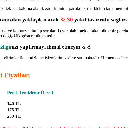
ınızı tek tek bakıma alarak zararlı bütün partiküler maddeleri tamamen o
turanızdan yaklaşık olarak
% 30
yakıt tasarrufu sağlarsı
ir diye kafanızda bu tip sorular da yer alabilmekte fakat bilmeniz gerek
ı değişiklik gösterebilmektedir.
zliği
nizi yaptırmayı ihmal etmeyin.♨♨
indirimler ile temizleme işlemlerini sizlere sunmaktadır. Hemen acele
i Fiyatları
Petek Temizleme Ücreti
140 TL
175 TL
250 TL