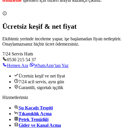
temizleme
işlemleri için bizleri arayın kazançlı çıkınız.
Ücretsiz keşif & net fiyat
Ekibimiz yerinde inceleme yapar, işe başlamadan fiyatı netleştirir.
Onaylamazsanız hiçbir ücret ödemezsiniz.
7/24 Servis Hattı
0530 215 54 37
Hemen Ara
WhatsApp’tan Yaz
Ücretsiz keşif ve net fiyat
7/24 acil servis, aynı gün
Garantili, sigortalı işçilik
Hizmetlerimiz
Su Kaçağı Tespiti
Tıkanıklık Açma
Petek Temizliği
Gider ve Kanal Açma