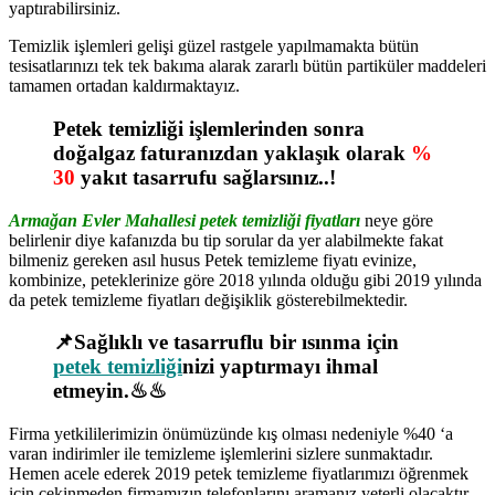
yaptırabilirsiniz.
Temizlik işlemleri gelişi güzel rastgele yapılmamakta bütün
tesisatlarınızı tek tek bakıma alarak zararlı bütün partiküler maddeleri
tamamen ortadan kaldırmaktayız.
Petek temizliği işlemlerinden sonra
doğalgaz faturanızdan yaklaşık olarak
%
30
yakıt tasarrufu sağlarsınız..!
Armağan Evler Mahallesi petek temizliği fiyatları
neye göre
belirlenir diye kafanızda bu tip sorular da yer alabilmekte fakat
bilmeniz gereken asıl husus Petek temizleme fiyatı evinize,
kombinize, peteklerinize göre 2018 yılında olduğu gibi 2019 yılında
da petek temizleme fiyatları değişiklik gösterebilmektedir.
📌Sağlıklı ve tasarruflu bir ısınma için
petek temizliği
nizi yaptırmayı ihmal
etmeyin.♨♨
Firma yetkililerimizin önümüzünde kış olması nedeniyle %40 ‘a
varan indirimler ile temizleme işlemlerini sizlere sunmaktadır.
Hemen acele ederek 2019 petek temizleme fiyatlarımızı öğrenmek
için çekinmeden firmamızın telefonlarını aramanız yeterli olacaktır.