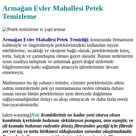
Armağan Evler Mahallesi Petek
Temizleme
Armağan Evler Mahallesi Petek Temizliği
; konusunda firmamızın
kalitesiyle ve öngörüleriyle peteklerinizdeki kullanılan suyun
niteliklerine, sıcaklığı ve oksijene bağlı olarak, peteklerinizde kireç,
tortu, balçık ve çamurlaşma olması gayet olasıdır. Bunun nedenlerini
uzun uzadıya tartışmak ve anlatmak gayet doğal sizlerinde
bilgilenmesine katkı sağlamak amacıyla işlemlerimize devam
etmekteyiz.
Malümunuz bu tip yabancı ürünler, cisimler peteklerinizin adeta
ısıtma sistemlerinde pek iyi ısınmamasına neden olmakta dahası
ısınan suyun bütün peteklerinize aynı derecede dağılımını
sağlayamadığından dolayı ısı akışı olmayacak ve daha fazla enerji
harcayacaksınızdır.
[alert-warning]
Not:
Kombileriniz ne kadar yeni olursa olsun
kombinin içerisinde bulunan sirkülasyon pompası, ana eşanjör, ve
alt kısımda bulunan radyatör dönüş fitresinden geçtiği için filtrede
yer yer taş ve tortu birikmesi olduğundan sorunlar oluştrmaktadır.