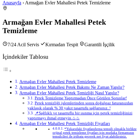
Anasayfa
› Armağan Evler Mahallesi Petek Temizleme
Armağan Evler Mahallesi Petek
Temizleme
7/24 Acil Servis
Kırmadan Tespit
Garantili İşçilik
İçindekiler Tablosu
Armağan Evler Mahallesi Petek Temizleme
Armağan Evler Mahallesi Petek Bakımı Ne Zaman Yapılır?
Armağan Evler Mahallesi Petek Temizliği Nasıl Yapılır?
Petek Temizleme Yaptırmadan Önce Görülen Sorunlar!
Petek temizliği işlemlerinden sonra doğalgaz faturanızdan
yaklaşık olarak % 30 yakıt tasarrufu sağlarsınız..!
📌Sağlıklı ve tasarruflu bir ısınma için petek temizliğinizi
yaptırmayı ihmal etmeyin.♨♨
Armağan Evler Mahallesi Petek Temizliği Fiyatları
*Yukarıdaki fiyatlandırma temsili olmakla birlikte
orjinal petek temizleme fiyatları için mutlaka firmamızın
temsilcileri ile irtibata geçerek net fiyat alabilirsiniz.