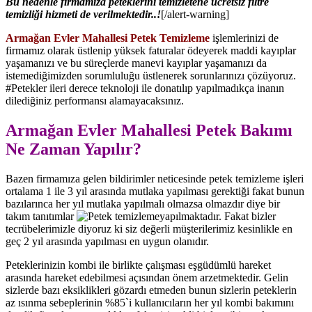
Bu nedenle firmamıza peteklerini temizletene ücretsiz filtre
temizliği hizmeti de verilmektedir..!
[/alert-warning]
Armağan Evler Mahallesi Petek Temizleme
işlemlerinizi de
firmamız olarak üstlenip yüksek faturalar ödeyerek maddi kayıplar
yaşamanızı ve bu süreçlerde manevi kayıplar yaşamanızı da
istemediğimizden sorumluluğu üstlenerek sorunlarınızı çözüyoruz.
#Petekler ileri derece teknoloji ile donatılıp yapılmadıkça inanın
dilediğiniz performansı alamayacaksınız.
Armağan Evler Mahallesi Petek Bakımı
Ne Zaman Yapılır?
Bazen firmamıza gelen bildirimler neticesinde petek temizleme işleri
ortalama 1 ile 3 yıl arasında mutlaka yapılması gerektiği fakat bunun
bazılarınca her yıl mutlaka yapılmalı olmazsa olmazdır diye bir
takım tanıtımlar
yapılmaktadır. Fakat bizler
tecrübelerimizle diyoruz ki siz değerli müşterilerimiz kesinlikle en
geç 2 yıl arasında yapılması en uygun olanıdır.
Peteklerinizin kombi ile birlikte çalışması eşgüdümlü hareket
arasında hareket edebilmesi açısından önem arzetmektedir. Gelin
sizlerde bazı eksiklikleri gözardı etmeden bunun sizlerin peteklerin
az ısınma sebeplerinin %85`i kullanıcıların her yıl kombi bakımını