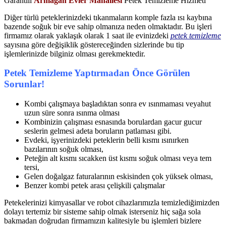
Garantili
Armağan Evler Mahallesi
Petek Temizleme Hizmeti
Diğer türlü peteklerinizdeki tıkanmaların komple fazla ısı kaybına
bazende soğuk bir eve sahip olmanıza neden olmaktadır. Bu işleri
firmamız olarak yaklaşık olarak 1 saat ile evinizdeki
petek temizleme
sayısına göre değişiklik göstereceğinden sizlerinde bu tip
işlemlerinizde bilginiz olması gerekmektedir.
Petek Temizleme Yaptırmadan Önce Görülen
Sorunlar!
Kombi çalışmaya başladıktan sonra ev ısınmaması veyahut
uzun süre sonra ısınma olması
Kombinizin çalışması esnasında borulardan gacur gucur
seslerin gelmesi adeta boruların patlaması gibi.
Evdeki, işyerinizdeki peteklerin belli kısmı ısınırken
bazılarının soğuk olması,
Peteğin alt kısmı sıcakken üst kısmı soğuk olması veya tem
tersi,
Gelen doğalgaz faturalarının eskisinden çok yüksek olması,
Benzer kombi petek arası çelişkili çalışmalar
Petekelerinizi kimyasallar ve robot cihazlarımızla temizlediğimizden
dolayı tertemiz bir sisteme sahip olmak isterseniz hiç sağa sola
bakmadan doğrudan firmamızın kalitesiyle bu işlemleri bizlere