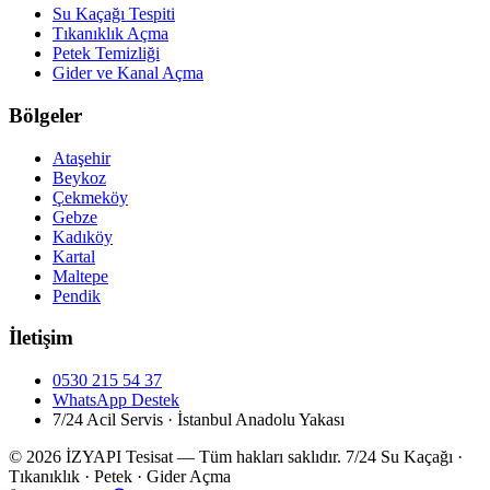
Su Kaçağı Tespiti
Tıkanıklık Açma
Petek Temizliği
Gider ve Kanal Açma
Bölgeler
Ataşehir
Beykoz
Çekmeköy
Gebze
Kadıköy
Kartal
Maltepe
Pendik
İletişim
0530 215 54 37
WhatsApp Destek
7/24 Acil Servis · İstanbul Anadolu Yakası
© 2026 İZYAPI Tesisat — Tüm hakları saklıdır.
7/24 Su Kaçağı ·
Tıkanıklık · Petek · Gider Açma