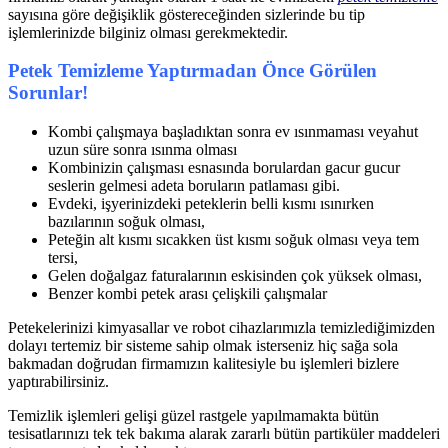
sayısına göre değişiklik göstereceğinden sizlerinde bu tip
işlemlerinizde bilginiz olması gerekmektedir.
Petek Temizleme Yaptırmadan Önce Görülen
Sorunlar!
Kombi çalışmaya başladıktan sonra ev ısınmaması veyahut
uzun süre sonra ısınma olması
Kombinizin çalışması esnasında borulardan gacur gucur
seslerin gelmesi adeta boruların patlaması gibi.
Evdeki, işyerinizdeki peteklerin belli kısmı ısınırken
bazılarının soğuk olması,
Peteğin alt kısmı sıcakken üst kısmı soğuk olması veya tem
tersi,
Gelen doğalgaz faturalarının eskisinden çok yüksek olması,
Benzer kombi petek arası çelişkili çalışmalar
Petekelerinizi kimyasallar ve robot cihazlarımızla temizlediğimizden
dolayı tertemiz bir sisteme sahip olmak isterseniz hiç sağa sola
bakmadan doğrudan firmamızın kalitesiyle bu işlemleri bizlere
yaptırabilirsiniz.
Temizlik işlemleri gelişi güzel rastgele yapılmamakta bütün
tesisatlarınızı tek tek bakıma alarak zararlı bütün partiküler maddeleri