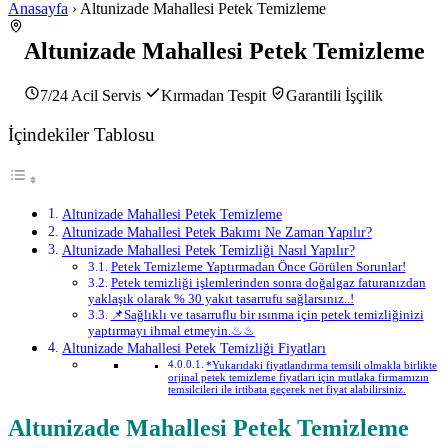
Anasayfa
› Altunizade Mahallesi Petek Temizleme
Altunizade Mahallesi Petek Temizleme
7/24 Acil Servis
Kırmadan Tespit
Garantili İşçilik
İçindekiler Tablosu
Altunizade Mahallesi Petek Temizleme
Altunizade Mahallesi Petek Bakımı Ne Zaman Yapılır?
Altunizade Mahallesi Petek Temizliği Nasıl Yapılır?
Petek Temizleme Yaptırmadan Önce Görülen Sorunlar!
Petek temizliği işlemlerinden sonra doğalgaz faturanızdan
yaklaşık olarak % 30 yakıt tasarrufu sağlarsınız..!
📌Sağlıklı ve tasarruflu bir ısınma için petek temizliğinizi
yaptırmayı ihmal etmeyin.♨♨
Altunizade Mahallesi Petek Temizliği Fiyatları
*Yukarıdaki fiyatlandırma temsili olmakla birlikte
orjinal petek temizleme fiyatları için mutlaka firmamızın
temsilcileri ile irtibata geçerek net fiyat alabilirsiniz.
Altunizade Mahallesi Petek Temizleme