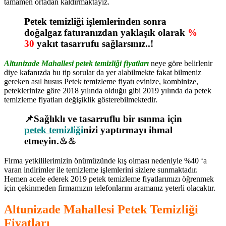
tamamen ortadan kaldırmaktayız.
Petek temizliği işlemlerinden sonra
doğalgaz faturanızdan yaklaşık olarak
%
30
yakıt tasarrufu sağlarsınız..!
Altunizade Mahallesi petek temizliği fiyatları
neye göre belirlenir
diye kafanızda bu tip sorular da yer alabilmekte fakat bilmeniz
gereken asıl husus Petek temizleme fiyatı evinize, kombinize,
peteklerinize göre 2018 yılında olduğu gibi 2019 yılında da petek
temizleme fiyatları değişiklik gösterebilmektedir.
📌Sağlıklı ve tasarruflu bir ısınma için
petek temizliği
nizi yaptırmayı ihmal
etmeyin.♨♨
Firma yetkililerimizin önümüzünde kış olması nedeniyle %40 ‘a
varan indirimler ile temizleme işlemlerini sizlere sunmaktadır.
Hemen acele ederek 2019 petek temizleme fiyatlarımızı öğrenmek
için çekinmeden firmamızın telefonlarını aramanız yeterli olacaktır.
Altunizade Mahallesi Petek Temizliği
Fiyatları