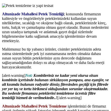
Altunizade Mahallesi Petek Temizliği
; konusunda firmamızın
kalitesiyle ve öngörüleriyle peteklerinizdeki kullanılan suyun
niteliklerine, sıcaklığı ve oksijene bağlı olarak, peteklerinizde kireç,
tortu, balçık ve çamurlaşma olması gayet olasıdır. Bunun nedenlerini
uzun uzadıya tartışmak ve anlatmak gayet doğal sizlerinde
bilgilenmesine katkı sağlamak amacıyla işlemlerimize devam
etmekteyiz.
Malümunuz bu tip yabancı ürünler, cisimler peteklerinizin adeta
ısıtma sistemlerinde pek iyi ısınmamasına neden olmakta dahası
ısınan suyun bütün peteklerinize aynı derecede dağılımını
sağlayamadığından dolayı ısı akışı olmayacak ve daha fazla enerji
harcayacaksınızdır.
[alert-warning]
Not:
Kombileriniz ne kadar yeni olursa olsun
kombinin içerisinde bulunan sirkülasyon pompası, ana eşanjör, ve
alt kısımda bulunan radyatör dönüş fitresinden geçtiği için filtrede
yer yer taş ve tortu birikmesi olduğundan sorunlar oluştrmaktadır.
Bu nedenle firmamıza peteklerini temizletene ücretsiz filtre
temizliği hizmeti de verilmektedir..!
[/alert-warning]
Altunizade Mahallesi Petek Temizleme
işlemlerinizi de firmamız
olarak üstlenip yüksek faturalar ödeyerek maddi kayıplar yaşamanızı