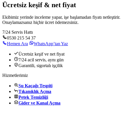
Ücretsiz keşif & net fiyat
Ekibimiz yerinde inceleme yapar, işe başlamadan fiyatı netleştirir.
Onaylamazsanız hiçbir ücret ödemezsiniz.
7/24 Servis Hattı
0530 215 54 37
Hemen Ara
WhatsApp’tan Yaz
Ücretsiz keşif ve net fiyat
7/24 acil servis, aynı gün
Garantili, sigortalı işçilik
Hizmetlerimiz
Su Kaçağı Tespiti
Tıkanıklık Açma
Petek Temizliği
Gider ve Kanal Açma