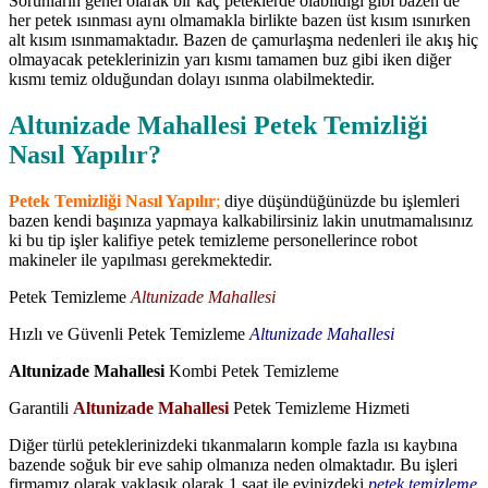
Sorunların genel olarak bir kaç peteklerde olabildiği gibi bazen de
her petek ısınması aynı olmamakla birlikte bazen üst kısım ısınırken
alt kısım ısınmamaktadır. Bazen de çamurlaşma nedenleri ile akış hiç
olmayacak peteklerinizin yarı kısmı tamamen buz gibi iken diğer
kısmı temiz olduğundan dolayı ısınma olabilmektedir.
Altunizade Mahallesi Petek Temizliği
Nasıl Yapılır?
Petek Temizliği Nasıl Yapılır
;
diye düşündüğünüzde bu işlemleri
bazen kendi başınıza yapmaya kalkabilirsiniz lakin unutmamalısınız
ki bu tip işler kalifiye petek temizleme personellerince robot
makineler ile yapılması gerekmektedir.
Petek Temizleme
Altunizade Mahallesi
Hızlı ve Güvenli Petek Temizleme
Altunizade Mahallesi
Altunizade Mahallesi
Kombi Petek Temizleme
Garantili
Altunizade Mahallesi
Petek Temizleme Hizmeti
Diğer türlü peteklerinizdeki tıkanmaların komple fazla ısı kaybına
bazende soğuk bir eve sahip olmanıza neden olmaktadır. Bu işleri
firmamız olarak yaklaşık olarak 1 saat ile evinizdeki
petek temizleme