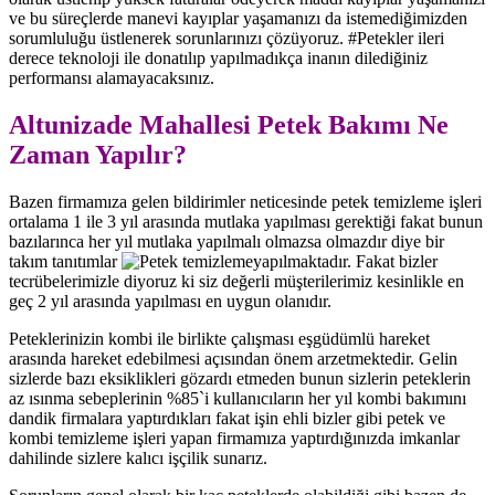
ve bu süreçlerde manevi kayıplar yaşamanızı da istemediğimizden
sorumluluğu üstlenerek sorunlarınızı çözüyoruz. #Petekler ileri
derece teknoloji ile donatılıp yapılmadıkça inanın dilediğiniz
performansı alamayacaksınız.
Altunizade Mahallesi Petek Bakımı Ne
Zaman Yapılır?
Bazen firmamıza gelen bildirimler neticesinde petek temizleme işleri
ortalama 1 ile 3 yıl arasında mutlaka yapılması gerektiği fakat bunun
bazılarınca her yıl mutlaka yapılmalı olmazsa olmazdır diye bir
takım tanıtımlar
yapılmaktadır. Fakat bizler
tecrübelerimizle diyoruz ki siz değerli müşterilerimiz kesinlikle en
geç 2 yıl arasında yapılması en uygun olanıdır.
Peteklerinizin kombi ile birlikte çalışması eşgüdümlü hareket
arasında hareket edebilmesi açısından önem arzetmektedir. Gelin
sizlerde bazı eksiklikleri gözardı etmeden bunun sizlerin peteklerin
az ısınma sebeplerinin %85`i kullanıcıların her yıl kombi bakımını
dandik firmalara yaptırdıkları fakat işin ehli bizler gibi petek ve
kombi temizleme işleri yapan firmamıza yaptırdığınızda imkanlar
dahilinde sizlere kalıcı işçilik sunarız.