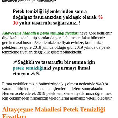
tamamen ortadan kaldırmaktayız.
Petek temizliği işlemlerinden sonra
doğalgaz faturanızdan yaklaşık olarak
%
30
yakıt tasarrufu sağlarsınız..!
Altayçeşme Mahallesi petek temizliği fiyatları
neye göre belirlenir
diye kafanızda bu tip sorular da yer alabilmekte fakat bilmeniz
gereken asıl husus Petek temizleme fiyatı evinize, kombinize,
peteklerinize göre 2018 yılında olduğu gibi 2019 yılında da petek
temizleme fiyatları değişiklik gösterebilmektedir.
📌Sağlıklı ve tasarruflu bir ısınma için
petek temizliği
nizi yaptırmayı ihmal
etmeyin.♨♨
Firma yetkililerimizin önümüzünde kış olması nedeniyle %40 ‘a
varan indirimler ile temizleme işlemlerini sizlere sunmaktadır.
Hemen acele ederek 2019 petek temizleme fiyatlarımızı öğrenmek
için çekinmeden firmamızın telefonlarını aramanız yeterli olacaktır.
Altayçeşme Mahallesi Petek Temizliği
Fiyatları