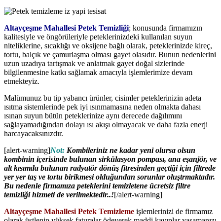
Altayçeşme Mahallesi Petek Temizliği
; konusunda firmamızın
kalitesiyle ve öngörüleriyle peteklerinizdeki kullanılan suyun
niteliklerine, sıcaklığı ve oksijene bağlı olarak, peteklerinizde kireç,
tortu, balçık ve çamurlaşma olması gayet olasıdır. Bunun nedenlerini
uzun uzadıya tartışmak ve anlatmak gayet doğal sizlerinde
bilgilenmesine katkı sağlamak amacıyla işlemlerimize devam
etmekteyiz.
Malümunuz bu tip yabancı ürünler, cisimler peteklerinizin adeta
ısıtma sistemlerinde pek iyi ısınmamasına neden olmakta dahası
ısınan suyun bütün peteklerinize aynı derecede dağılımını
sağlayamadığından dolayı ısı akışı olmayacak ve daha fazla enerji
harcayacaksınızdır.
[alert-warning]
Not:
Kombileriniz ne kadar yeni olursa olsun
kombinin içerisinde bulunan sirkülasyon pompası, ana eşanjör, ve
alt kısımda bulunan radyatör dönüş fitresinden geçtiği için filtrede
yer yer taş ve tortu birikmesi olduğundan sorunlar oluştrmaktadır.
Bu nedenle firmamıza peteklerini temizletene ücretsiz filtre
temizliği hizmeti de verilmektedir..!
[/alert-warning]
Altayçeşme Mahallesi Petek Temizleme
işlemlerinizi de firmamız
olarak üstlenip yüksek faturalar ödeyerek maddi kayıplar yaşamanızı