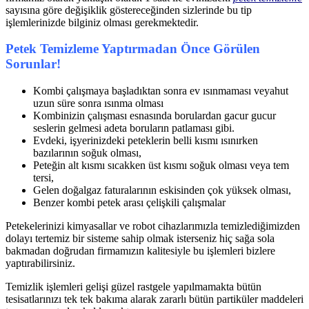
sayısına göre değişiklik göstereceğinden sizlerinde bu tip
işlemlerinizde bilginiz olması gerekmektedir.
Petek Temizleme Yaptırmadan Önce Görülen
Sorunlar!
Kombi çalışmaya başladıktan sonra ev ısınmaması veyahut
uzun süre sonra ısınma olması
Kombinizin çalışması esnasında borulardan gacur gucur
seslerin gelmesi adeta boruların patlaması gibi.
Evdeki, işyerinizdeki peteklerin belli kısmı ısınırken
bazılarının soğuk olması,
Peteğin alt kısmı sıcakken üst kısmı soğuk olması veya tem
tersi,
Gelen doğalgaz faturalarının eskisinden çok yüksek olması,
Benzer kombi petek arası çelişkili çalışmalar
Petekelerinizi kimyasallar ve robot cihazlarımızla temizlediğimizden
dolayı tertemiz bir sisteme sahip olmak isterseniz hiç sağa sola
bakmadan doğrudan firmamızın kalitesiyle bu işlemleri bizlere
yaptırabilirsiniz.
Temizlik işlemleri gelişi güzel rastgele yapılmamakta bütün
tesisatlarınızı tek tek bakıma alarak zararlı bütün partiküler maddeleri