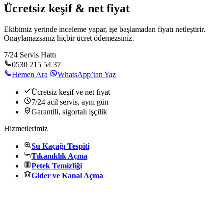
Ücretsiz keşif & net fiyat
Ekibimiz yerinde inceleme yapar, işe başlamadan fiyatı netleştirir.
Onaylamazsanız hiçbir ücret ödemezsiniz.
7/24 Servis Hattı
0530 215 54 37
Hemen Ara
WhatsApp’tan Yaz
Ücretsiz keşif ve net fiyat
7/24 acil servis, aynı gün
Garantili, sigortalı işçilik
Hizmetlerimiz
Su Kaçağı Tespiti
Tıkanıklık Açma
Petek Temizliği
Gider ve Kanal Açma