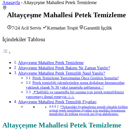
Anasayfa
› Altayçeşme Mahallesi Petek Temizleme
Altayçeşme Mahallesi Petek Temizleme
7/24 Acil Servis
Kırmadan Tespit
Garantili İşçilik
İçindekiler Tablosu
Altayçeşme Mahallesi Petek Temizleme
Altayçeşme Mahallesi Petek Bakımı Ne Zaman Yapılır?
Altayçeşme Mahallesi Petek Temizliği Nasıl Yapılır?
Petek Temizleme Yaptırmadan Önce Görülen Sorunlar!
Petek temizliği işlemlerinden sonra doğalgaz faturanızdan
yaklaşık olarak % 30 yakıt tasarrufu sağlarsınız..!
📌Sağlıklı ve tasarruflu bir ısınma için petek temizliğinizi
yaptırmayı ihmal etmeyin.♨♨
Altayçeşme Mahallesi Petek Temizliği Fiyatları
*Yukarıdaki fiyatlandırma temsili olmakla birlikte
orjinal petek temizleme fiyatları için mutlaka firmamızın
temsilcileri ile irtibata geçerek net fiyat alabilirsiniz.
Altayçeşme Mahallesi Petek Temizleme