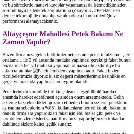
ve bu süreçlerde manevi kayıplar yaşamanızı da istemediğimizden
sorumluluğu üstlenerek sorunlarınızı çözüyoruz. #Petekler ileri
derece teknoloji ile donatılıp yapılmadıkça inanın dilediğiniz
performansı alamayacaksınız.
Altayçeşme Mahallesi Petek Bakımı Ne
Zaman Yapılır?
Bazen firmamıza gelen bildirimler neticesinde petek temizleme işleri
ortalama 1 ile 3 yıl arasında mutlaka yapılması gerektiği fakat bunun
bazılarınca her yıl mutlaka yapılmalı olmazsa olmazdır diye bir
takım tanıtımlar
yapılmaktadır. Fakat bizler
tecrübelerimizle diyoruz ki siz değerli müşterilerimiz kesinlikle en
geç 2 yıl arasında yapılması en uygun olanıdır.
Peteklerinizin kombi ile birlikte çalışması eşgüdümlü hareket
arasında hareket edebilmesi açısından önem arzetmektedir. Gelin
sizlerde bazı eksiklikleri gözardı etmeden bunun sizlerin peteklerin
az ısınma sebeplerinin %85`i kullanıcıların her yıl kombi bakımını
dandik firmalara yaptırdıkları fakat işin ehli bizler gibi petek ve
kombi temizleme işleri yapan firmamıza yaptırdığınızda imkanlar
dahilinde sizlere kalıcı işçilik sunarız.