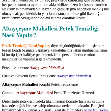
Sorunların genel olarak bir kaç peteklerde olabildiği gibi bazen de
her petek ısınması aynı olmamakla birlikte bazen üst kısım ısınırken
alt kısım ısınmamaktadır. Bazen de çamurlaşma nedenleri ile akış hiç
olmayacak peteklerinizin yarı kısmı tamamen buz gibi iken diğer
kısmı temiz olduğundan dolayı ısınma olabilmektedir.
Altayçeşme Mahallesi Petek Temizliği
Nasıl Yapılır?
Petek Temizliği Nasıl Yapılır
;
diye düşündüğünüzde bu işlemleri
bazen kendi başınıza yapmaya kalkabilirsiniz lakin unutmamalısınız
ki bu tip işler kalifiye petek temizleme personellerince robot
makineler ile yapılması gerekmektedir.
Petek Temizleme
Altayçeşme Mahallesi
Hızlı ve Güvenli Petek Temizleme
Altayçeşme Mahallesi
Altayçeşme Mahallesi
Kombi Petek Temizleme
Garantili
Altayçeşme Mahallesi
Petek Temizleme Hizmeti
Diğer türlü peteklerinizdeki tıkanmaların komple fazla ısı kaybına
bazende soğuk bir eve sahip olmanıza neden olmaktadır. Bu işleri
firmamız olarak yaklaşık olarak 1 saat ile evinizdeki
petek temizleme