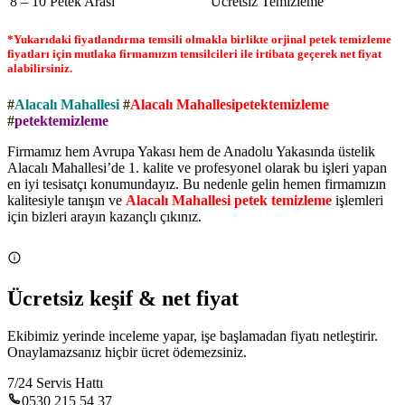
8 – 10 Petek Arası
Ücretsiz Temizleme
*Yukarıdaki fiyatlandırma temsili olmakla birlikte orjinal petek temizleme
fiyatları için mutlaka firmamızın temsilcileri ile irtibata geçerek net fiyat
alabilirsiniz.
#
Alacalı Mahallesi
#
Alacalı Mahallesipetektemizleme
#
petektemizleme
Firmamız hem Avrupa Yakası hem de Anadolu Yakasında üstelik
Alacalı Mahallesi’de 1. kalite ve profesyonel olarak bu işleri yapan
en iyi tesisatçı konumundayız. Bu nedenle gelin hemen firmamızın
kalitesiyle tanışın ve
Alacalı Mahallesi petek temizleme
işlemleri
için bizleri arayın kazançlı çıkınız.
Ücretsiz keşif & net fiyat
Ekibimiz yerinde inceleme yapar, işe başlamadan fiyatı netleştirir.
Onaylamazsanız hiçbir ücret ödemezsiniz.
7/24 Servis Hattı
0530 215 54 37