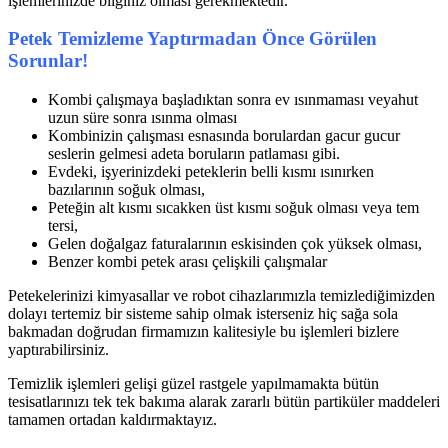
işlemlerinizde bilginiz olması gerekmektedir.
Petek Temizleme Yaptırmadan Önce Görülen
Sorunlar!
Kombi çalışmaya başladıktan sonra ev ısınmaması veyahut
uzun süre sonra ısınma olması
Kombinizin çalışması esnasında borulardan gacur gucur
seslerin gelmesi adeta boruların patlaması gibi.
Evdeki, işyerinizdeki peteklerin belli kısmı ısınırken
bazılarının soğuk olması,
Peteğin alt kısmı sıcakken üst kısmı soğuk olması veya tem
tersi,
Gelen doğalgaz faturalarının eskisinden çok yüksek olması,
Benzer kombi petek arası çelişkili çalışmalar
Petekelerinizi kimyasallar ve robot cihazlarımızla temizlediğimizden
dolayı tertemiz bir sisteme sahip olmak isterseniz hiç sağa sola
bakmadan doğrudan firmamızın kalitesiyle bu işlemleri bizlere
yaptırabilirsiniz.
Temizlik işlemleri gelişi güzel rastgele yapılmamakta bütün
tesisatlarınızı tek tek bakıma alarak zararlı bütün partiküler maddeleri
tamamen ortadan kaldırmaktayız.