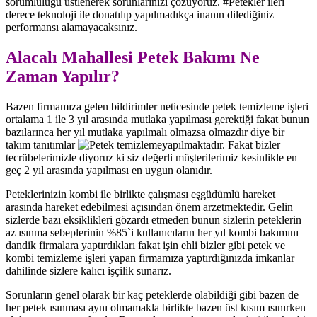
sorumluluğu üstlenerek sorunlarınızı çözüyoruz. #Petekler ileri
derece teknoloji ile donatılıp yapılmadıkça inanın dilediğiniz
performansı alamayacaksınız.
Alacalı Mahallesi Petek Bakımı Ne
Zaman Yapılır?
Bazen firmamıza gelen bildirimler neticesinde petek temizleme işleri
ortalama 1 ile 3 yıl arasında mutlaka yapılması gerektiği fakat bunun
bazılarınca her yıl mutlaka yapılmalı olmazsa olmazdır diye bir
takım tanıtımlar
yapılmaktadır. Fakat bizler
tecrübelerimizle diyoruz ki siz değerli müşterilerimiz kesinlikle en
geç 2 yıl arasında yapılması en uygun olanıdır.
Peteklerinizin kombi ile birlikte çalışması eşgüdümlü hareket
arasında hareket edebilmesi açısından önem arzetmektedir. Gelin
sizlerde bazı eksiklikleri gözardı etmeden bunun sizlerin peteklerin
az ısınma sebeplerinin %85`i kullanıcıların her yıl kombi bakımını
dandik firmalara yaptırdıkları fakat işin ehli bizler gibi petek ve
kombi temizleme işleri yapan firmamıza yaptırdığınızda imkanlar
dahilinde sizlere kalıcı işçilik sunarız.
Sorunların genel olarak bir kaç peteklerde olabildiği gibi bazen de
her petek ısınması aynı olmamakla birlikte bazen üst kısım ısınırken