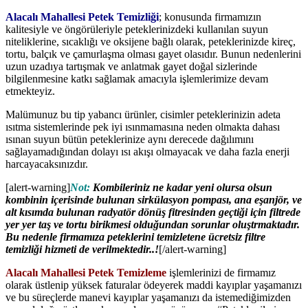
Alacalı Mahallesi Petek Temizliği
; konusunda firmamızın
kalitesiyle ve öngörüleriyle peteklerinizdeki kullanılan suyun
niteliklerine, sıcaklığı ve oksijene bağlı olarak, peteklerinizde kireç,
tortu, balçık ve çamurlaşma olması gayet olasıdır. Bunun nedenlerini
uzun uzadıya tartışmak ve anlatmak gayet doğal sizlerinde
bilgilenmesine katkı sağlamak amacıyla işlemlerimize devam
etmekteyiz.
Malümunuz bu tip yabancı ürünler, cisimler peteklerinizin adeta
ısıtma sistemlerinde pek iyi ısınmamasına neden olmakta dahası
ısınan suyun bütün peteklerinize aynı derecede dağılımını
sağlayamadığından dolayı ısı akışı olmayacak ve daha fazla enerji
harcayacaksınızdır.
[alert-warning]
Not:
Kombileriniz ne kadar yeni olursa olsun
kombinin içerisinde bulunan sirkülasyon pompası, ana eşanjör, ve
alt kısımda bulunan radyatör dönüş fitresinden geçtiği için filtrede
yer yer taş ve tortu birikmesi olduğundan sorunlar oluştrmaktadır.
Bu nedenle firmamıza peteklerini temizletene ücretsiz filtre
temizliği hizmeti de verilmektedir..!
[/alert-warning]
Alacalı Mahallesi Petek Temizleme
işlemlerinizi de firmamız
olarak üstlenip yüksek faturalar ödeyerek maddi kayıplar yaşamanızı
ve bu süreçlerde manevi kayıplar yaşamanızı da istemediğimizden