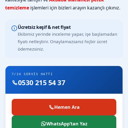
temizleme
işlemleri için bizleri arayın kazançlı çıkınız.
Ücretsiz keşif & net fiyat
Ekibimiz yerinde inceleme yapar, işe başlamadan
fiyatı netleştirir. Onaylamazsanız hiçbir ücret
ödemezsiniz.
7/24 SERVIS HATTI
0530 215 54 37
Hemen Ara
WhatsApp’tan Yaz