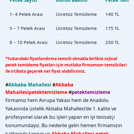
1- 4 Petek Arası
Ücretsiz Temizleme
140 TL
5 – 7 Petek Arası
Ücretsiz Temizleme
175 TL
8 – 10 Petek Arası
Ücretsiz Temizleme
250 TL
*Yukarıdaki fiyatlandırma temsili olmakla birlikte orjinal
petek temizleme fiyatları için mutlaka firmamızın temsilcileri
ile irtibata geçerek net fiyat alabilirsiniz.
#
Akbaba Mahallesi
#
Akbaba
Mahallesipetektemizleme
#
petektemizleme
Firmamız hem Avrupa Yakası hem de Anadolu
Yakasında üstelik Akbaba Mahallesi’de 1. kalite ve
profesyonel olarak bu işleri yapan en iyi tesisatçı
konumundayız. Bu nedenle gelin hemen firmamızın
kalitesiyle tanışın ve
Akbaba Mahallesi petek