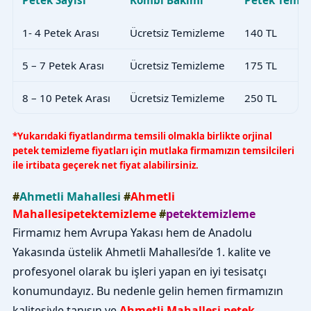
1- 4 Petek Arası
Ücretsiz Temizleme
140 TL
5 – 7 Petek Arası
Ücretsiz Temizleme
175 TL
8 – 10 Petek Arası
Ücretsiz Temizleme
250 TL
*Yukarıdaki fiyatlandırma temsili olmakla birlikte orjinal
petek temizleme fiyatları için mutlaka firmamızın temsilcileri
ile irtibata geçerek net fiyat alabilirsiniz.
#
Ahmetli Mahallesi
#
Ahmetli
Mahallesipetektemizleme
#
petektemizleme
Firmamız hem Avrupa Yakası hem de Anadolu
Yakasında üstelik Ahmetli Mahallesi’de 1. kalite ve
profesyonel olarak bu işleri yapan en iyi tesisatçı
konumundayız. Bu nedenle gelin hemen firmamızın
kalitesiyle tanışın ve
Ahmetli Mahallesi petek