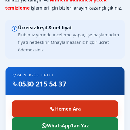
temizleme
işlemleri için bizleri arayın kazançlı çıkınız.
Ücretsiz keşif & net fiyat
Ekibimiz yerinde inceleme yapar, işe başlamadan
fiyatı netleştirir. Onaylamazsanız hiçbir ücret
ödemezsiniz.
7/24 SERVIS HATTI
0530 215 54 37
Hemen Ara
WhatsApp’tan Yaz